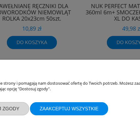
AWEŁNIANE RĘCZNIKI DLA
NUK PERFECT MAT
OWORODKÓW NIEMOWLĄT
360ml 6m+ SMOCZE
ROLKA 20x23cm 50szt.
XL DO KA
BOCIOLAND
10,89 zł
49,98 z
DO KOSZYKA
DO KOSZ
akupów
Moje konto
nie strony i pomagają nam dostosować ofertę do Twoich potrzeb. Możesz zaa
jąc opcję "Dostosuj zgody".
Twoje zamówienia
klamacje
Ustawienia konta
J ZGODY
ZAAKCEPTUJ WSZYSTKIE
ywatności
Przechowalnia
ości
ty dostawy