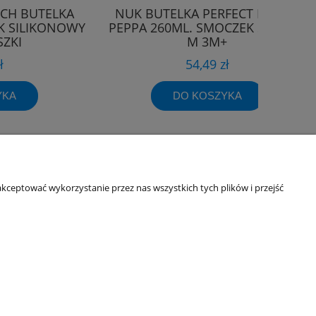
CH BUTELKA
NUK BUTELKA PERFECT MATCH
K SILIKONOWY
PEPPA 260ML. SMOCZEK SILIKON
SZKI
M 3M+
ł
54,49 zł
YKA
DO KOSZYKA
Informacje o sklepie
kceptować wykorzystanie przez nas wszystkich tych plików i przejść
O firmie
Odbiory osobiste
Dane kontaktowe
Kontakt