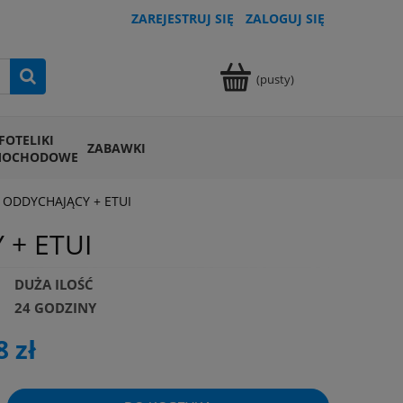
ZAREJESTRUJ SIĘ
ZALOGUJ SIĘ
(pusty)
FOTELIKI
ZABAWKI
MOCHODOWE
 ODDYCHAJĄCY + ETUI
 + ETUI
DUŻA ILOŚĆ
24 GODZINY
8 zł