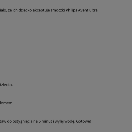
ło, że ich dziecko akceptuje smoczki Philips Avent ultra
dziecka.
a domem.
aw do ostygnięcia na 5 minut i wylej wodę. Gotowe!