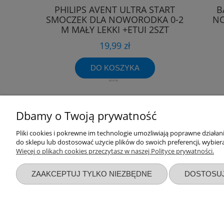
PHILIPS AVENT ULTRA START
B
SMOCZEK DLA NOWORODKA 0-2
N
M MAŁY LEKKI +ETUI 2SZT
19,99 zł
DO KOSZYKA
Dbamy o Twoją prywatność
Przydatne linki
Warunki z
Pliki cookies i pokrewne im technologie umożliwiają poprawne działa
do sklepu lub dostosować użycie plików do swoich preferencji, wybiera
Więcej o plikach cookies przeczytasz w naszej Polityce prywatności.
Nowości
Regulaminy
Promocje
Zwroty i re
ZAAKCEPTUJ TYLKO NIEZBĘDNE
DOSTOSU
Wyprawka dla noworodka
Polityka pr
Zbieraj punkty za zakupy
Formy płatn
Blog sklepu AsPlaneta
Czas i kosz