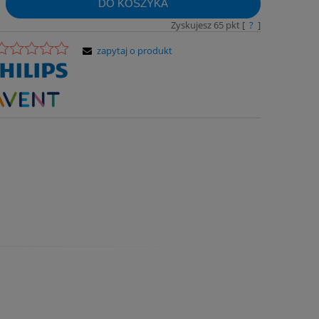
DO KOSZYKA
Zyskujesz
65
pkt [
?
]
zapytaj o produkt