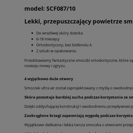
model: SCF087/10
Lekki, przepuszczający powietrze sm
Do wrażliwej skóry dziecka
6-18 miesięcy
Ortodontyczny, bez bisfenolu A
2 sztuki w opakowaniu
Przedstawiamy fantastyczne smoczki ortodontyczne, które są 
rozwoju mowy i zgryzu.
4 wyjątkowo duże otwory
Smoczek ultra air został zaprojektowany z myślą o swobodnym
Skóra pozostaje bardziej sucha podczas korzystania ze 
Dzięki oddychającej konstrukcji i swobodnemu przepływowi po
Zaokrąglone brzegi zapewniają wygodę podczas korzysta
Wyjątkowo delikatna i lekka tarcza smoczka z otworami prze