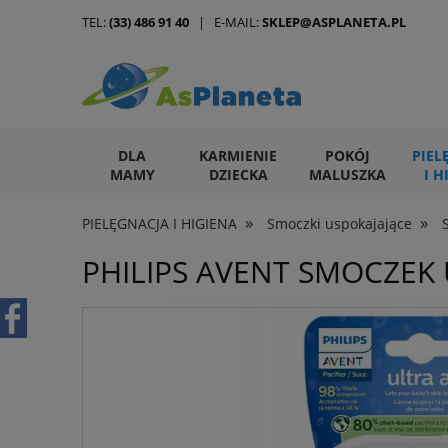
TEL:
(33) 486 91 40
| E-MAIL:
SKLEP@ASPLANETA.PL
DLA
KARMIENIE
POKÓJ
PIEL
MAMY
DZIECKA
MALUSZKA
I H
»
»
PIELĘGNACJA I HIGIENA
Smoczki uspokajające
ARTYKUŁY DLA ZWIERZĄT
PHILIPS AVENT SMOCZEK 