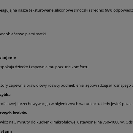
reagują na nasze teksturowane silikonowe smoczki i średnio 98% odpowiedzia
odobieństwo piersi matki.
ukojenie
uspokaja dziecko i zapewnia mu poczucie komfortu.
który zapewnia prawidłowy rozwój podniebienia, zębów i dziąseł rosnącego 
szybka
ofalowej i przechowywać go w higienicznych warunkach, kiedy jesteś poz
łatwych kroków
 włóż na 3 minuty do kuchenki mikrofalowej ustawionej na 750–1000 W. Odst
ytanii