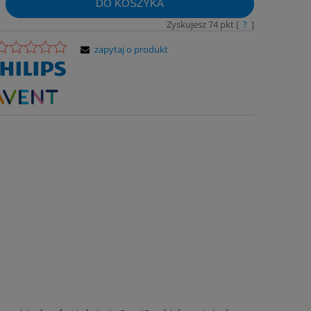
DO KOSZYKA
Zyskujesz
74
pkt [
?
]
zapytaj o produkt