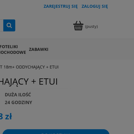
ZAREJESTRUJ SIĘ
ZALOGUJ SIĘ
(pusty)
FOTELIKI
ZABAWKI
MOCHODOWE
HT 18m+ ODDYCHAJĄCY + ETUI
AJĄCY + ETUI
DUŻA ILOŚĆ
24 GODZINY
8 zł