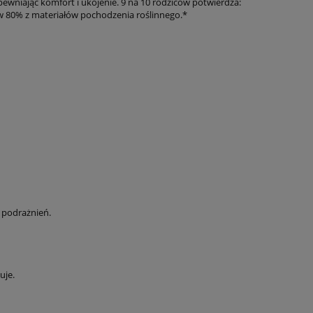
ewniając komfort i ukojenie. 9 na 10 rodziców potwierdza:
 w 80% z materiałów pochodzenia roślinnego.*
 podrażnień.
uje.