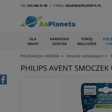
TEL:
(33) 486 91 40
| E-MAIL:
SKLEP@ASPLANETA.PL
DLA
KARMIENIE
POKÓJ
PIEL
MAMY
DZIECKA
MALUSZKA
I H
»
»
PIELĘGNACJA I HIGIENA
Smoczki uspokajające
ARTYKUŁY DLA ZWIERZĄT
PHILIPS AVENT SMOCZEK 