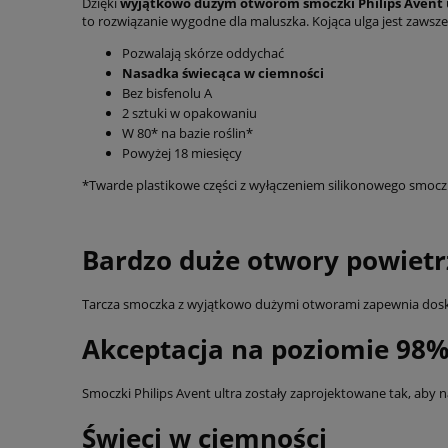
Dzięki
wyjątkowo dużym otworom smoczki Philips Avent u
to rozwiązanie wygodne dla maluszka. Kojąca ulga jest zawsz
Pozwalają skórze oddychać
Nasadka świecąca w ciemności
Bez bisfenolu A
2 sztuki w opakowaniu
W 80* na bazie roślin*
Powyżej 18 miesięcy
*Twarde plastikowe części z wyłączeniem silikonowego smoczk
Bardzo duże otwory powiet
Tarcza smoczka z wyjątkowo dużymi otworami zapewnia doskona
Akceptacja na poziomie 98
Smoczki Philips Avent ultra zostały zaprojektowane tak, aby 
Świeci w ciemności