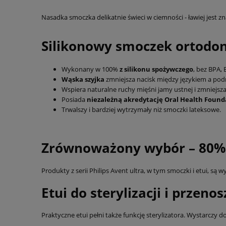
Nasadka smoczka delikatnie świeci w ciemności - ławiej jest z
Silikonowy smoczek ortodo
Wykonany w 100%
z silikonu spożywczego
, bez BPA, 
Wąska szyjka
zmniejsza nacisk między językiem a pod
Wspiera naturalne ruchy mięśni jamy ustnej i zmniejsz
Posiada
niezależną akredytację Oral Health Found
Trwalszy i bardziej wytrzymały niż smoczki lateksowe.
Zrównoważony wybór – 80% n
Produkty z serii Philips Avent ultra, w tym smoczki i etui, są
Etui do sterylizacji i przeno
Praktyczne etui pełni także funkcję sterylizatora. Wystarczy