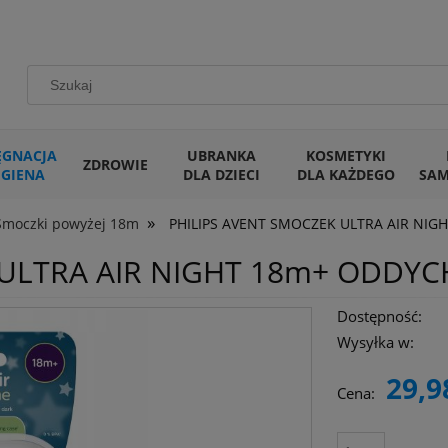
ĘGNACJA
UBRANKA
KOSMETYKI
ZDROWIE
IGIENA
DLA DZIECI
DLA KAŻDEGO
SA
»
Smoczki powyżej 18m
PHILIPS AVENT SMOCZEK ULTRA AIR NIG
ULTRA AIR NIGHT 18m+ ODDYCH
Dostępność:
Wysyłka w:
29,9
Cena: