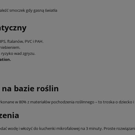
naleźć smoczek gdy gasną światła
ntyczny
BPS, ftalanów, PVC i PAH.
niebieniem.
a ryzyko wad zgryzu.
ation.
a bazie roślin
 wykonane w 80% z materiałów pochodzenia roślinnego – to troska o dziecko i
szenia
 dodać wodę i włożyć do kuchenki mikrofalowej na 3 minuty. Proste rozwiąza