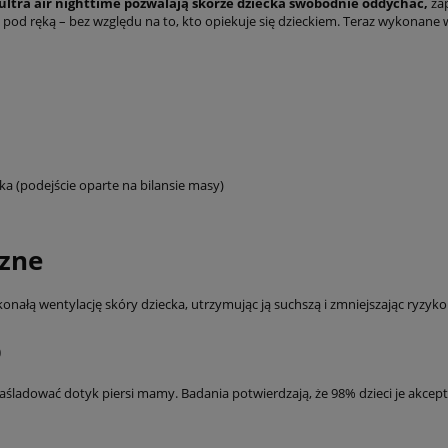
ltra air nighttime pozwalają skórze dziecka swobodnie oddychać,
zap
e pod ręką – bez względu na to, kto opiekuje się dzieckiem. Teraz wykonane
a (podejście oparte na bilansie masy)
rzne
łą wentylację skóry dziecka, utrzymując ją suchszą i zmniejszając ryzyko
%
naśladować dotyk piersi mamy. Badania potwierdzają, że 98% dzieci je akcept