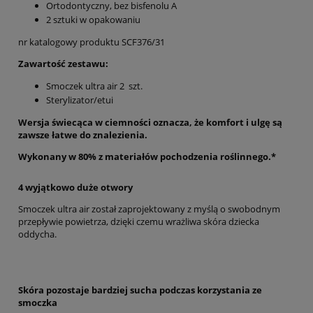
Ortodontyczny, bez bisfenolu A
2 sztuki w opakowaniu
nr katalogowy produktu SCF376/31
Zawartość zestawu:
Smoczek ultra air 2 szt.
Sterylizator/etui
Wersja świecąca w ciemności oznacza, że komfort i ulgę są
zawsze łatwe do znalezienia.
Wykonany w 80% z materiałów pochodzenia roślinnego.*
4 wyjątkowo duże otwory
Smoczek ultra air został zaprojektowany z myślą o swobodnym
przepływie powietrza, dzięki czemu wrażliwa skóra dziecka
oddycha.
Skóra pozostaje bardziej sucha podczas korzystania ze
smoczka