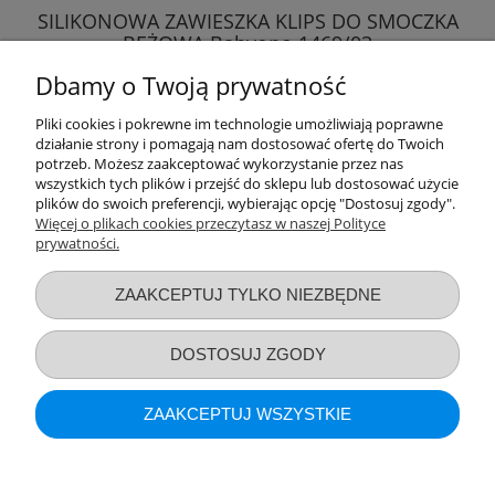
SILIKONOWA ZAWIESZKA KLIPS DO SMOCZKA
BEŻOWA Babyono 1469/03
Dbamy o Twoją prywatność
17,89 zł
Pliki cookies i pokrewne im technologie umożliwiają poprawne
działanie strony i pomagają nam dostosować ofertę do Twoich
DO KOSZYKA
potrzeb. Możesz zaakceptować wykorzystanie przez nas
wszystkich tych plików i przejść do sklepu lub dostosować użycie
plików do swoich preferencji, wybierając opcję "Dostosuj zgody".
Więcej o plikach cookies przeczytasz w naszej Polityce
prywatności.
Przydatne linki
ZAAKCEPTUJ TYLKO NIEZBĘDNE
Warunki zakupów
DOSTOSUJ ZGODY
Moje konto
ZAAKCEPTUJ WSZYSTKIE
Informacje o sklepie
POKAŻ PEŁNĄ WERSJĘ STRONY