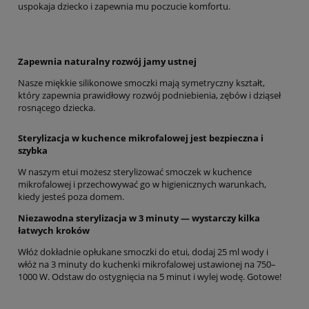
uspokaja dziecko i zapewnia mu poczucie komfortu.
Zapewnia naturalny rozwój jamy ustnej
Nasze miękkie silikonowe smoczki mają symetryczny kształt,
który zapewnia prawidłowy rozwój podniebienia, zębów i dziąseł
rosnącego dziecka.
Sterylizacja w kuchence mikrofalowej jest bezpieczna i
szybka
W naszym etui możesz sterylizować smoczek w kuchence
mikrofalowej i przechowywać go w higienicznych warunkach,
kiedy jesteś poza domem.
Niezawodna sterylizacja w 3 minuty — wystarczy kilka
łatwych kroków
Włóż dokładnie opłukane smoczki do etui, dodaj 25 ml wody i
włóż na 3 minuty do kuchenki mikrofalowej ustawionej na 750–
1000 W. Odstaw do ostygnięcia na 5 minut i wylej wodę. Gotowe!