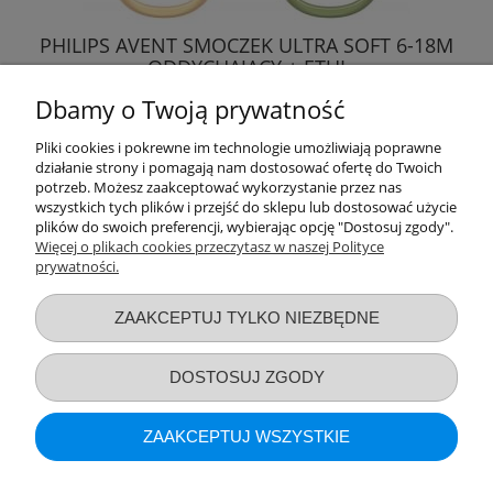
PHILIPS AVENT SMOCZEK ULTRA SOFT 6-18M
ODDYCHAJĄCY + ETUI
Dbamy o Twoją prywatność
27,78 zł
Pliki cookies i pokrewne im technologie umożliwiają poprawne
działanie strony i pomagają nam dostosować ofertę do Twoich
DO KOSZYKA
potrzeb. Możesz zaakceptować wykorzystanie przez nas
wszystkich tych plików i przejść do sklepu lub dostosować użycie
plików do swoich preferencji, wybierając opcję "Dostosuj zgody".
Więcej o plikach cookies przeczytasz w naszej Polityce
prywatności.
Przydatne linki
ZAAKCEPTUJ TYLKO NIEZBĘDNE
Warunki zakupów
DOSTOSUJ ZGODY
Moje konto
ZAAKCEPTUJ WSZYSTKIE
Informacje o sklepie