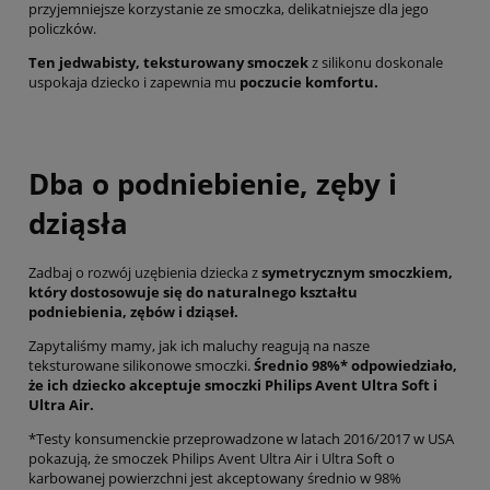
przyjemniejsze korzystanie ze smoczka, delikatniejsze dla jego
policzków.
Ten jedwabisty, teksturowany smoczek
z silikonu doskonale
uspokaja dziecko i zapewnia mu
poczucie komfortu.
Dba o podniebienie, zęby i
dziąsła
Zadbaj o rozwój uzębienia dziecka z
symetrycznym smoczkiem,
który dostosowuje się do naturalnego kształtu
podniebienia, zębów i dziąseł.
Zapytaliśmy mamy, jak ich maluchy reagują na nasze
teksturowane silikonowe smoczki.
Średnio 98%* odpowiedziało,
że ich dziecko akceptuje smoczki Philips Avent Ultra Soft i
Ultra Air.
*Testy konsumenckie przeprowadzone w latach 2016/2017 w USA
pokazują, że smoczek Philips Avent Ultra Air i Ultra Soft o
karbowanej powierzchni jest akceptowany średnio w 98%