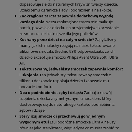
dopasowuje się do naturalnych krzywizn twarzy dziecka.
Dzięki temu ogranicza ślady i podrażnienia na skórze.
Zaokrąglona tarcza zapewnia dodatkową wygodę
każdego dnia
Nasza zaokrąglona tarcza minimalizuje
nacisk, pozwalając dziecku na przyjemniejsze korzystanie
ze smoczka, delikatniejsze dla jego policzków.
Kochany przez dzieci na całym świecie*
Zapytaliśmy
mamy, jak ich maluchy reagują na nasze teksturowane
silikonowe smoczki. Średnio 98% odpowiedziało, że ich
dziecko akceptuje smoczki Philips Avent Ultra Soft i Ultra
Air.
Teksturowany, jedwabisty smoczek zapewnia komfort
i ukojenie
Ten jedwabisty, teksturowany smoczek z
silikonu doskonale uspokaja dziecko i zapewnia mu
poczucie komfortu.
Dba o podniebienie, zęby i dziąsła
Zadbaj o rozwój
uzębienia dziecka z symetrycznym smoczkiem, który
dostosowuje się do naturalnego kształtu podniebienia,
zębów i dziąseł.
Sterylizuj smoczek i przechowuj go w jednym
wygodnym etui
Etui podróżne smoczka Ultra Air służy
również jako sterylizator, więc jedyne co musisz zrobić, to