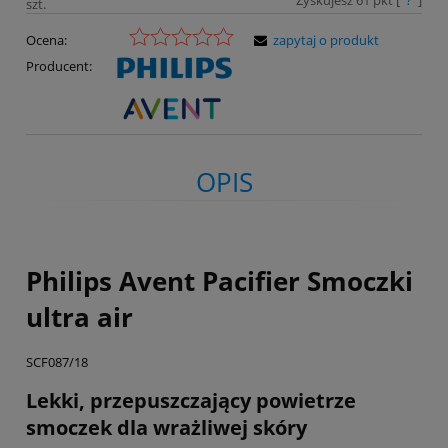
Zyskujesz
61
pkt [
?
]
szt.
Ocena:
zapytaj o produkt
Producent:
OPIS
Philips Avent Pacifier Smoczki
ultra air
SCF087/18
Lekki, przepuszczający powietrze
smoczek dla wrażliwej skóry