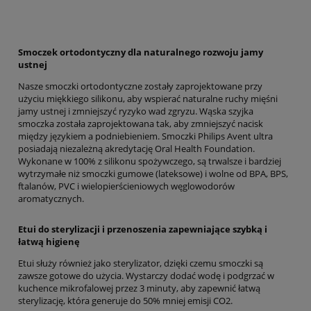
Smoczek ortodontyczny dla naturalnego rozwoju jamy
ustnej
Nasze smoczki ortodontyczne zostały zaprojektowane przy
użyciu miękkiego silikonu, aby wspierać naturalne ruchy mięśni
jamy ustnej i zmniejszyć ryzyko wad zgryzu. Wąska szyjka
smoczka została zaprojektowana tak, aby zmniejszyć nacisk
między językiem a podniebieniem. Smoczki Philips Avent ultra
posiadają niezależną akredytację Oral Health Foundation.
Wykonane w 100% z silikonu spożywczego, są trwalsze i bardziej
wytrzymałe niż smoczki gumowe (lateksowe) i wolne od BPA, BPS,
ftalanów, PVC i wielopierścieniowych węglowodorów
aromatycznych.
Etui do sterylizacji i przenoszenia zapewniające szybką i
łatwą higienę
Etui służy również jako sterylizator, dzięki czemu smoczki są
zawsze gotowe do użycia. Wystarczy dodać wodę i podgrzać w
kuchence mikrofalowej przez 3 minuty, aby zapewnić łatwą
sterylizację, która generuje do 50% mniej emisji CO2.