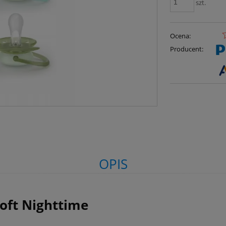
szt.
Ocena:
Producent:
OPIS
soft Nighttime