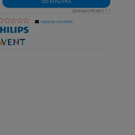
DO KOSZYKA
Zyskujesz
84
pkt [
?
]
zapytaj o produkt