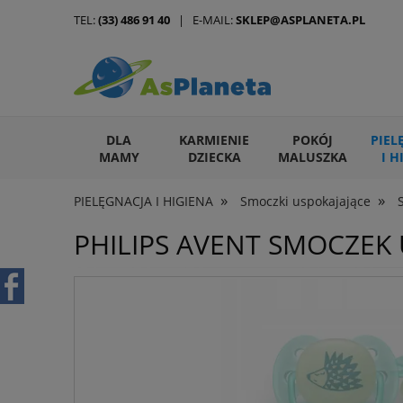
TEL:
(33) 486 91 40
| E-MAIL:
SKLEP@ASPLANETA.PL
DLA
KARMIENIE
POKÓJ
PIEL
MAMY
DZIECKA
MALUSZKA
I H
»
»
PIELĘGNACJA I HIGIENA
Smoczki uspokajające
ARTYKUŁY DLA ZWIERZĄT
PHILIPS AVENT SMOCZEK 