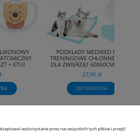
ILIKONOWY
PODKŁADY MEDIBED MATY
NATOMICZNY
TRENINGOWE CHŁONNE 500ML
ZT + ETUI
DLA ZWIERZĄT 60X60CM 50 SZT
ł
27,95 zł
YKA
DO KOSZYKA
Informacje o sklepie
kceptować wykorzystanie przez nas wszystkich tych plików i przejść