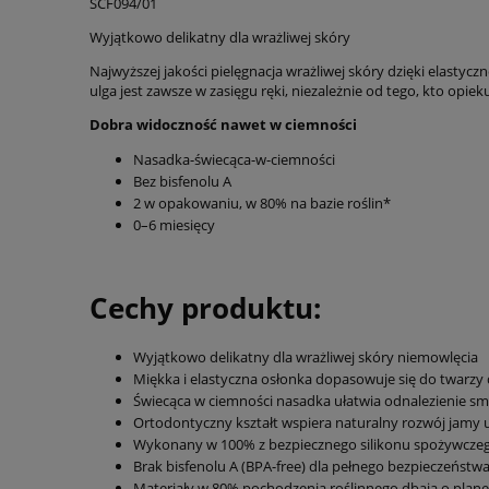
SCF094/01
Wyjątkowo delikatny dla wrażliwej skóry
Najwyższej jakości pielęgnacja wrażliwej skóry dzięki elastyc
ulga jest zawsze w zasięgu ręki, niezależnie od tego, kto op
Dobra widoczność nawet w ciemności
Nasadka-świecąca-w-ciemności
Bez bisfenolu A
2 w opakowaniu, w 80% na bazie roślin*
0–6 miesięcy
Cechy produktu:
Wyjątkowo delikatny dla wrażliwej skóry niemowlęcia
Miękka i elastyczna osłonka dopasowuje się do twarzy 
Świecąca w ciemności nasadka ułatwia odnalezienie s
Ortodontyczny kształt wspiera naturalny rozwój jamy 
Wykonany w 100% z bezpiecznego silikonu spożywcze
Brak bisfenolu A (BPA-free) dla pełnego bezpieczeństw
Materiały w 80% pochodzenia roślinnego dbają o plane