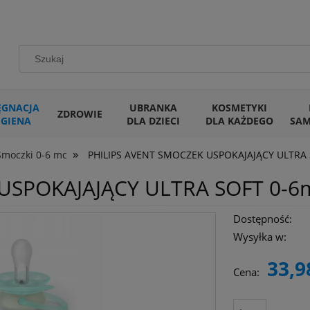
ĘGNACJA
UBRANKA
KOSMETYKI
ZDROWIE
IGIENA
DLA DZIECI
DLA KAŻDEGO
SA
»
Smoczki 0-6 mc
PHILIPS AVENT SMOCZEK USPOKAJAJĄCY ULTRA 
USPOKAJAJĄCY ULTRA SOFT 0-6
Dostępność:
Wysyłka w:
33,9
Cena: