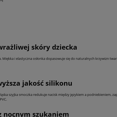
rażliwej skóry dziecka
 Miękka i elastyczna osłonka dopasowuje się do naturalnych krzywizn twarzy
wyższa jakość silikonu
ąska szyjka smoczka redukuje nacisk między językiem a podniebieniem, za
 PVC.
c z nocnym szukaniem