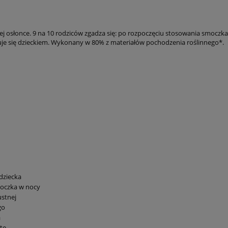
znej osłonce. 9 na 10 rodziców zgadza się: po rozpoczęciu stosowania smoczk
iekuje się dzieckiem. Wykonany w 80% z materiałów pochodzenia roślinnego*.
dziecka
moczka w nocy
ustnej
go
a
tę