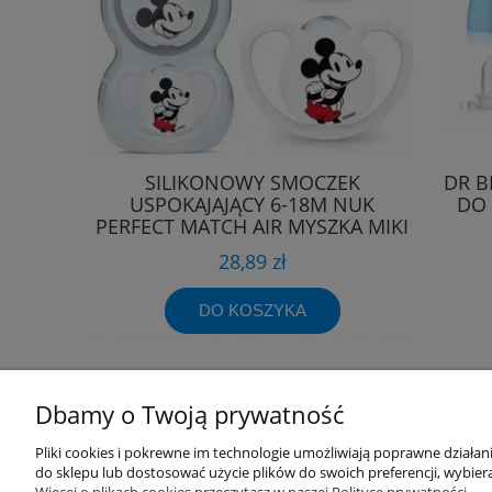
SILIKONOWY SMOCZEK
DR B
USPOKAJAJĄCY 6-18M NUK
DO 
PERFECT MATCH AIR MYSZKA MIKI
28,89 zł
DO KOSZYKA
Dbamy o Twoją prywatność
Przydatne linki
Warunki z
Pliki cookies i pokrewne im technologie umożliwiają poprawne działa
do sklepu lub dostosować użycie plików do swoich preferencji, wybiera