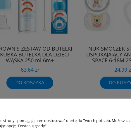
ROWN'S ZESTAW OD BUTELKI
NUK SMOCZEK S
KUBKA BUTELKA DLA DZIECI
USPOKAJAJĄCY A
WĄSKA 250 ml 6m+
SPACE 6-18M 2S
63,64 zł
24,99 z
DO KOSZYKA
DO KOSZ
akupów
Moje konto
nie strony i pomagają nam dostosować ofertę do Twoich potrzeb. Możesz zaa
jąc opcję "Dostosuj zgody".