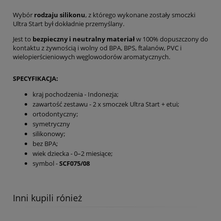
Wybór
rodzaju silikonu
, z którego wykonane zostały smoczki
Ultra Start był dokładnie przemyślany.
Jest to
bezpieczny i neutralny materiał
w 100% dopuszczony do
kontaktu z żywnością i wolny od BPA, BPS, ftalanów, PVC i
wielopierścieniowych węglowodorów aromatycznych.
SPECYFIKACJA:
kraj pochodzenia - Indonezja;
zawartość zestawu - 2 x smoczek Ultra Start + etui;
ortodontyczny;
symetryczny
silikonowy;
bez BPA;
wiek dziecka - 0–2 miesiące;
symbol -
SCF075/08
Inni kupili rónież