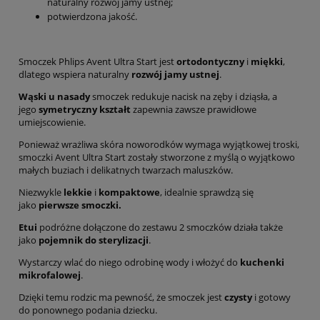
naturalny rozwój jamy ustnej;
potwierdzona jakość.
Smoczek Phlips Avent Ultra Start jest
ortodontyczny
i
miękki
,
dlatego wspiera naturalny
rozwój jamy ustnej
.
Wąski u nasady
smoczek redukuje nacisk na zęby i dziąsła, a
jego
symetryczny kształt
zapewnia zawsze prawidłowe
umiejscowienie.
Ponieważ wrażliwa skóra noworodków wymaga wyjątkowej troski,
smoczki Avent Ultra Start zostały stworzone z myślą o wyjątkowo
małych buziach i delikatnych twarzach maluszków.
Niezwykle
lekkie
i
kompaktowe
, idealnie sprawdzą się
jako
pierwsze smoczki.
Etui
podróżne dołączone do zestawu 2 smoczków działa także
jako
pojemnik do sterylizacji
.
Wystarczy wlać do niego odrobinę wody i włożyć do
kuchenki
mikrofalowej
.
Dzięki temu rodzic ma pewność, że smoczek jest
czysty
i gotowy
do ponownego podania dziecku.