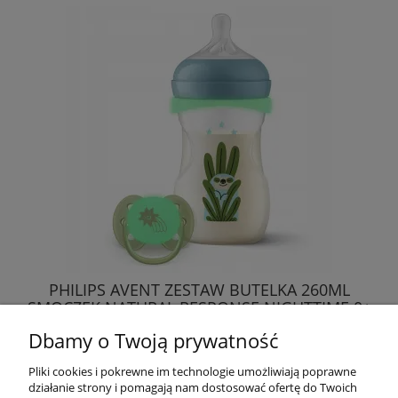
PHILIPS AVENT ZESTAW BUTELKA 260ML
SMOCZEK NATURAL RESPONSE NIGHTTIME 0+
Dbamy o Twoją prywatność
89,00 zł
Pliki cookies i pokrewne im technologie umożliwiają poprawne
działanie strony i pomagają nam dostosować ofertę do Twoich
DO KOSZYKA