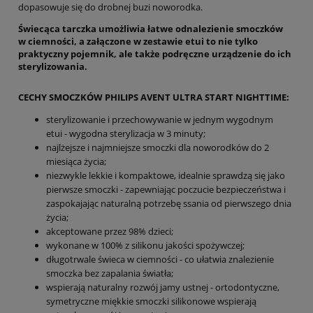
dopasowuje się do drobnej buzi noworodka.
Świecąca tarczka umożliwia łatwe odnalezienie smoczków
w ciemności, a załączone w zestawie etui to nie tylko
praktyczny pojemnik, ale także podręczne urządzenie do ich
sterylizowania.
CECHY SMOCZKÓW PHILIPS AVENT ULTRA START NIGHTTIME:
sterylizowanie i przechowywanie w jednym wygodnym
etui - wygodna sterylizacja w 3 minuty;
najlżejsze i najmniejsze smoczki dla noworodków do 2
miesiąca życia;
niezwykle lekkie i kompaktowe, idealnie sprawdzą się jako
pierwsze smoczki - zapewniając poczucie bezpieczeństwa i
zaspokajając naturalną potrzebę ssania od pierwszego dnia
życia;
akceptowane przez 98% dzieci;
wykonane w 100% z silikonu jakości spożywczej;
długotrwale świeca w ciemności - co ułatwia znalezienie
smoczka bez zapalania światła;
wspierają naturalny rozwój jamy ustnej - ortodontyczne,
symetryczne miękkie smoczki silikonowe wspierają