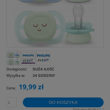
Dostępność:
DUŻA ILOŚĆ
Wysyłka w:
24 GODZINY
19,99 zł
Cena:
DO KOSZYKA
Zyskujesz
49
pkt [
?
]