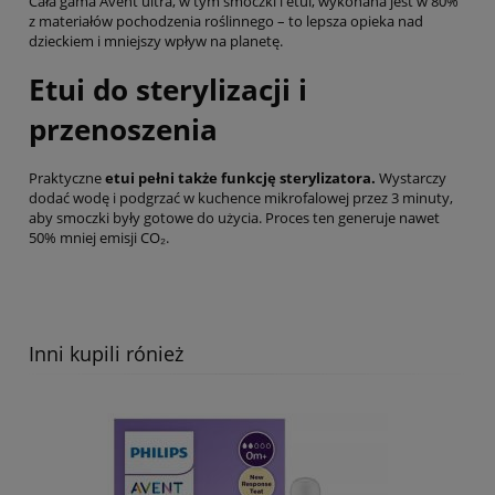
Cała gama Avent ultra, w tym smoczki i etui, wykonana jest w 80%
z materiałów pochodzenia roślinnego – to lepsza opieka nad
dzieckiem i mniejszy wpływ na planetę.
Etui do sterylizacji i
przenoszenia
Praktyczne
etui pełni także funkcję sterylizatora.
Wystarczy
dodać wodę i podgrzać w kuchence mikrofalowej przez 3 minuty,
aby smoczki były gotowe do użycia. Proces ten generuje nawet
50% mniej emisji CO₂.
Inni kupili rónież