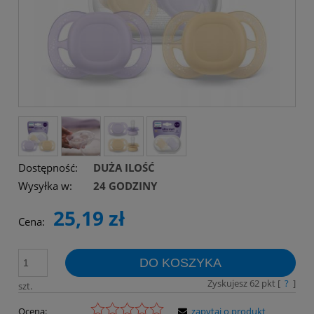
Dostępność:
DUŻA ILOŚĆ
Wysyłka w:
24 GODZINY
25,19 zł
Cena:
DO KOSZYKA
Zyskujesz
62
pkt [
?
]
szt.
Ocena:
zapytaj o produkt