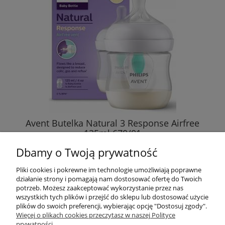
Avent Butelka Natural 3 Response Airfree
125ml 670/01
Dbamy o Twoją prywatność
42,98 zł
Pliki cookies i pokrewne im technologie umożliwiają poprawne
działanie strony i pomagają nam dostosować ofertę do Twoich
DO KOSZYKA
potrzeb. Możesz zaakceptować wykorzystanie przez nas
wszystkich tych plików i przejść do sklepu lub dostosować użycie
plików do swoich preferencji, wybierając opcję "Dostosuj zgody".
Więcej o plikach cookies przeczytasz w naszej Polityce
prywatności.