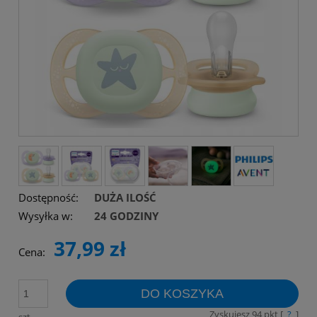
Dostępność:
DUŻA ILOŚĆ
Wysyłka w:
24 GODZINY
37,99 zł
Cena:
DO KOSZYKA
Zyskujesz
94
pkt [
?
]
szt.