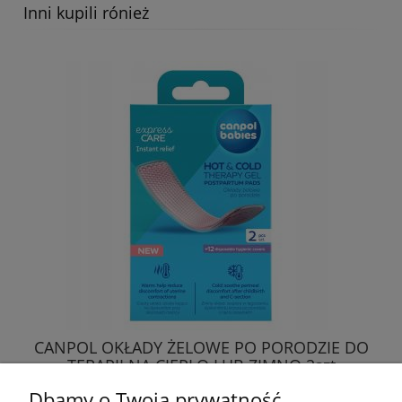
Inni kupili rónież
CANPOL OKŁADY ŻELOWE PO PORODZIE DO
TERAPII NA CIEPŁO LUB ZIMNO 2szt
Dbamy o Twoją prywatność