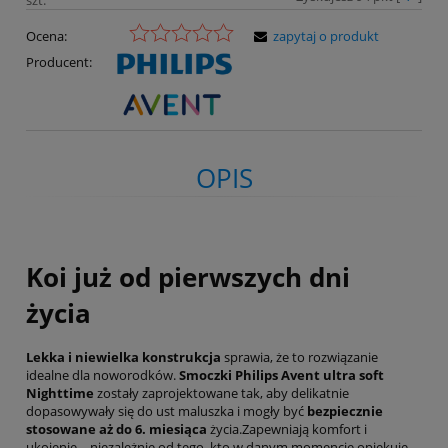
Ocena:
zapytaj o produkt
Producent:
OPIS
Koi już od pierwszych dni
życia
Lekka i niewielka konstrukcja
sprawia, że to rozwiązanie
idealne dla noworodków.
Smoczki Philips Avent ultra soft
Nighttime
zostały zaprojektowane tak, aby delikatnie
dopasowywały się do ust maluszka i mogły być
bezpiecznie
stosowane aż do 6. miesiąca
życia.Zapewniają komfort i
ukojenie – niezależnie od tego, kto w danym momencie opiekuje