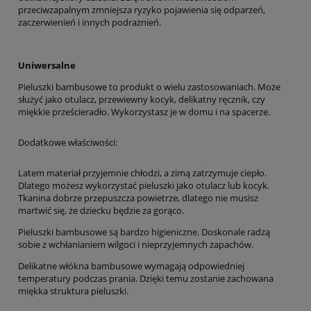
przeciwzapalnym zmniejsza ryzyko pojawienia się odparzeń,
zaczerwienień i innych podrażnień.
Uniwersalne
Pieluszki bambusowe to produkt o wielu zastosowaniach. Może
służyć jako otulacz, przewiewny kocyk, delikatny ręcznik, czy
miękkie prześcieradło. Wykorzystasz je w domu i na spacerze.
Dodatkowe właściwości:
Latem materiał przyjemnie chłodzi, a zimą zatrzymuje ciepło.
Dlatego możesz wykorzystać pieluszki jako otulacz lub kocyk.
Tkanina dobrze przepuszcza powietrze, dlatego nie musisz
martwić się, że dziecku będzie za gorąco.
Pieluszki bambusowe są bardzo higieniczne. Doskonale radzą
sobie z wchłanianiem wilgoci i nieprzyjemnych zapachów.
Delikatne włókna bambusowe wymagają odpowiedniej
temperatury podczas prania. Dzięki temu zostanie zachowana
miękka struktura pieluszki.