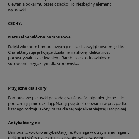
ulewania pokarmu przez dziecko. To niezbędny element
wyprawki.
CECHY:
Naturalne włókna bambusowe
Dzięki włóknom bambusowym pieluszki są wyjątkowo miękkie.
Charakteryzuje je kojące działanie na skórę i delikatność
porównywalna z jedwabiem. Bambus jest odnawialnym
surowcem przyjaznym dla środowiska.
Przyjazne dla skóry
Bambusowe pieluszki posiadają właściwości hipoalergiczne- nie
podrażniają i nie uczulają. Nadają się do stosowania w przypadku
każdego rodzaju skóry, także dla tej najdelikatniejszej i atopowej.
Antybakteryjne
Bambus to włókno antybakteryjne. Pomaga w utrzymaniu higieny
delikatnej skóry dziecka. Dzięki swoim właściwościom