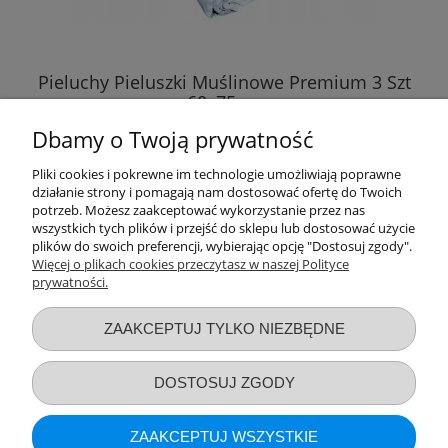
Pieluchy Pieluszki Muślinowe Premium 3 Szt
60x75cm
Dbamy o Twoją prywatność
17,89 zł
Pliki cookies i pokrewne im technologie umożliwiają poprawne
działanie strony i pomagają nam dostosować ofertę do Twoich
DO KOSZYKA
potrzeb. Możesz zaakceptować wykorzystanie przez nas
wszystkich tych plików i przejść do sklepu lub dostosować użycie
plików do swoich preferencji, wybierając opcję "Dostosuj zgody".
Więcej o plikach cookies przeczytasz w naszej Polityce
prywatności.
Przydatne linki
ZAAKCEPTUJ TYLKO NIEZBĘDNE
Warunki zakupów
DOSTOSUJ ZGODY
Moje konto
ZAAKCEPTUJ WSZYSTKIE
Informacje o sklepie