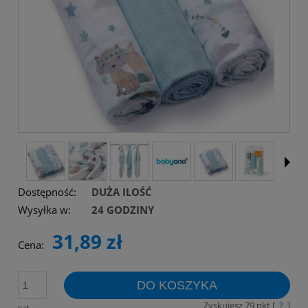
Dostępność:
DUŻA ILOŚĆ
Wysyłka w:
24 GODZINY
31,89 zł
Cena:
DO KOSZYKA
Zyskujesz
79
pkt [
?
]
szt.