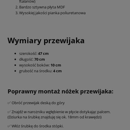
ftalanów)
Bardzo sztywna płyta MDF
Wysokiej jakości pianka poliuretanowa
Wymiary przewijaka
szerokość:
47 cm
długość:
70 cm
wysokość boków:
10 cm
grubość na środku:
4 cm
Poprawny montaż nóżek przewijaka:
✅ Obróć przewijak deską do góry
✅ Znajdź w narożniku wgłębienie w płycie dotykając palcem.
(Dziurka na śrubkę znajduję się ok. 18mm od krawędzi)
✅ Włóż śrubkę do środka stópki.