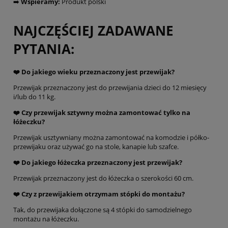
➡️
Wspieramy:
Produkt polski
NAJCZĘŚCIEJ ZADAWANE
PYTANIA:
❤️ Do jakiego wieku przeznaczony jest przewijak?
Przewijak przeznaczony jest do przewijania dzieci do 12 miesięcy
i/lub do 11 kg.
❤️
Czy przewijak sztywny można zamontować tylko na
łóżeczku?
Przewijak usztywniany można zamontować na komodzie i półko-
przewijaku oraz używać go na stole, kanapie lub szafce.
❤️
Do jakiego łóżeczka przeznaczony jest przewijak?
Przewijak przeznaczony jest do łóżeczka o szerokości 60 cm.
❤️
Czy z przewijakiem otrzymam stópki do montażu?
Tak, do przewijaka dołączone są 4 stópki do samodzielnego
montażu na łóżeczku.