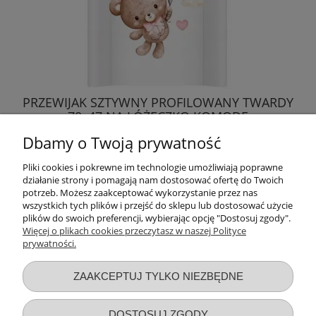
PRZEWIJAK SZTYWNY PROFILOWANY TWARDY
70x47 NA ŁÓŻECZKO KOMODĘ
WODOODPORNY
Dbamy o Twoją prywatność
70,99 zł
Pliki cookies i pokrewne im technologie umożliwiają poprawne
działanie strony i pomagają nam dostosować ofertę do Twoich
DO KOSZYKA
potrzeb. Możesz zaakceptować wykorzystanie przez nas
wszystkich tych plików i przejść do sklepu lub dostosować użycie
plików do swoich preferencji, wybierając opcję "Dostosuj zgody".
Więcej o plikach cookies przeczytasz w naszej Polityce
prywatności.
Przydatne linki
ZAAKCEPTUJ TYLKO NIEZBĘDNE
Warunki zakupów
DOSTOSUJ ZGODY