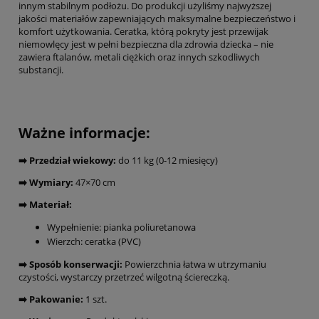
innym stabilnym podłożu. Do produkcji użyliśmy najwyższej
jakości materiałów zapewniających maksymalne bezpieczeństwo i
komfort użytkowania. Ceratka, którą pokryty jest przewijak
niemowlęcy jest w pełni bezpieczna dla zdrowia dziecka – nie
zawiera ftalanów, metali ciężkich oraz innych szkodliwych
substancji.
Ważne informacje:
➡️ Przedział wiekowy:
do 11 kg (0-12 miesięcy)
➡️ Wymiary:
47×70 cm
➡️ Materiał:
Wypełnienie: pianka poliuretanowa
Wierzch: ceratka (PVC)
➡️ Sposób konserwacji:
Powierzchnia łatwa w utrzymaniu
czystości, wystarczy przetrzeć wilgotną ściereczką.
➡️ Pakowanie:
1 szt.