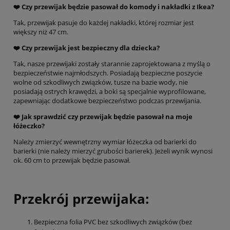
❤️
Czy przewijak będzie pasował do komody i nakładki z Ikea?
Tak, przewijak pasuje do każdej nakładki, której rozmiar jest
większy niż 47 cm.
❤️ Czy przewijak jest bezpieczny dla dziecka?
Tak, nasze przewijaki zostały starannie zaprojektowana z myślą o
bezpieczeństwie najmłodszych. Posiadają bezpieczne poszycie
wolne od szkodliwych związków, tusze na bazie wody, nie
posiadają ostrych krawędzi, a boki są specjalnie wyprofilowane,
zapewniając dodatkowe bezpieczeństwo podczas przewijania.
❤️ Jak sprawdzić czy przewijak będzie pasował na moje
łóżeczko?
Należy zmierzyć wewnętrzny wymiar łóżeczka od barierki do
barierki (nie należy mierzyć grubości barierek). Jeżeli wynik wynosi
ok. 60 cm to przewijak będzie pasował.
Przekrój przewijaka:
Bezpieczna folia PVC bez szkodliwych związków (bez