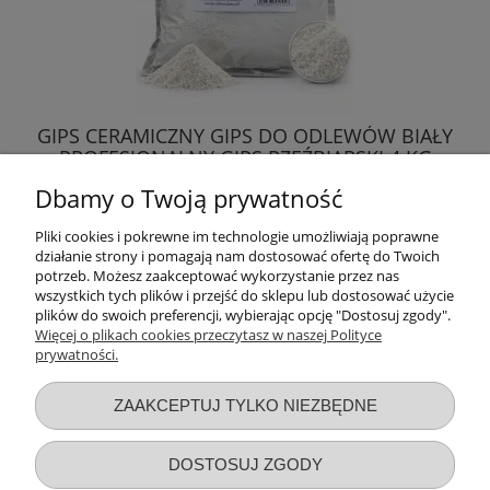
GIPS CERAMICZNY GIPS DO ODLEWÓW BIAŁY
PROFESJONALNY GIPS RZEŹBIARSKI 4 KG
Dbamy o Twoją prywatność
28,99 zł
Pliki cookies i pokrewne im technologie umożliwiają poprawne
działanie strony i pomagają nam dostosować ofertę do Twoich
DO KOSZYKA
potrzeb. Możesz zaakceptować wykorzystanie przez nas
wszystkich tych plików i przejść do sklepu lub dostosować użycie
plików do swoich preferencji, wybierając opcję "Dostosuj zgody".
Więcej o plikach cookies przeczytasz w naszej Polityce
prywatności.
Przydatne linki
ZAAKCEPTUJ TYLKO NIEZBĘDNE
Warunki zakupów
DOSTOSUJ ZGODY
Moje konto