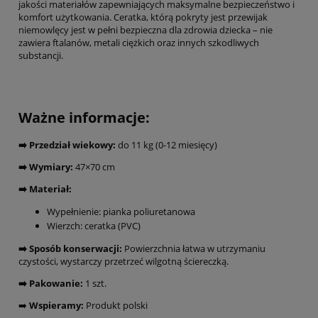
jakości materiałów zapewniających maksymalne bezpieczeństwo i
komfort użytkowania. Ceratka, którą pokryty jest przewijak
niemowlęcy jest w pełni bezpieczna dla zdrowia dziecka – nie
zawiera ftalanów, metali ciężkich oraz innych szkodliwych
substancji.
Ważne informacje:
➡️ Przedział wiekowy:
do 11 kg (0-12 miesięcy)
➡️ Wymiary:
47×70 cm
➡️ Materiał:
Wypełnienie: pianka poliuretanowa
Wierzch: ceratka (PVC)
➡️ Sposób konserwacji:
Powierzchnia łatwa w utrzymaniu
czystości, wystarczy przetrzeć wilgotną ściereczką.
➡️ Pakowanie:
1 szt.
➡️
Wspieramy:
Produkt polski