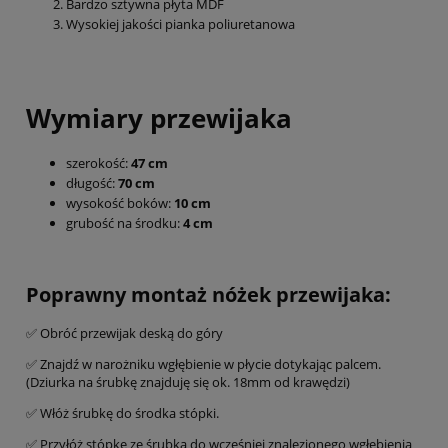
Bardzo sztywna płyta MDF
Wysokiej jakości pianka poliuretanowa
Wymiary przewijaka
szerokość:
47 cm
długość:
70 cm
wysokość boków:
10 cm
grubość na środku:
4 cm
Poprawny montaż nóżek przewijaka:
✅ Obróć przewijak deską do góry
✅ Znajdź w narożniku wgłębienie w płycie dotykając palcem.
(Dziurka na śrubkę znajduję się ok. 18mm od krawędzi)
✅ Włóż śrubkę do środka stópki.
✅ Przyłóż stópkę ze śrubką do wcześniej znalezionego wgłębienia