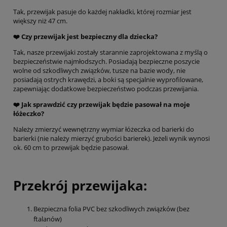
Tak, przewijak pasuje do każdej nakładki, której rozmiar jest
większy niż 47 cm.
❤️ Czy przewijak jest bezpieczny dla dziecka?
Tak, nasze przewijaki zostały starannie zaprojektowana z myślą o
bezpieczeństwie najmłodszych. Posiadają bezpieczne poszycie
wolne od szkodliwych związków, tusze na bazie wody, nie
posiadają ostrych krawędzi, a boki są specjalnie wyprofilowane,
zapewniając dodatkowe bezpieczeństwo podczas przewijania.
❤️ Jak sprawdzić czy przewijak będzie pasował na moje
łóżeczko?
Należy zmierzyć wewnętrzny wymiar łóżeczka od barierki do
barierki (nie należy mierzyć grubości barierek). Jeżeli wynik wynosi
ok. 60 cm to przewijak będzie pasował.
Przekrój przewijaka:
Bezpieczna folia PVC bez szkodliwych związków (bez
ftalanów)