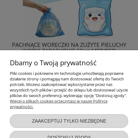
PACHNĄCE WORECZKI NA ZUŻYTE PIELUCHY
WORKI ZAPACHOWE 50szt MEDIBED
Dbamy o Twoją prywatność
4,90 zł
Pliki cookies i pokrewne im technologie umożliwiają poprawne
działanie strony i pomagają nam dostosować ofertę do Twoich
DO KOSZYKA
potrzeb. Możesz zaakceptować wykorzystanie przez nas
wszystkich tych plików i przejść do sklepu lub dostosować użycie
plików do swoich preferencji, wybierając opcję "Dostosuj zgody".
Więcej o plikach cookies przeczytasz w naszej Polityce
prywatności.
Przydatne linki
ZAAKCEPTUJ TYLKO NIEZBĘDNE
Warunki zakupów
DOSTOSUJ ZGODY