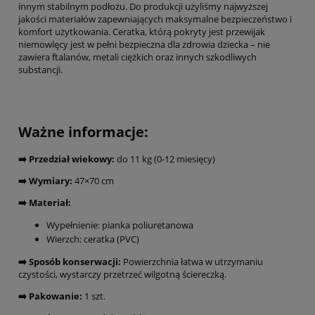
innym stabilnym podłożu. Do produkcji użyliśmy najwyższej
jakości materiałów zapewniających maksymalne bezpieczeństwo i
komfort użytkowania. Ceratka, którą pokryty jest przewijak
niemowlęcy jest w pełni bezpieczna dla zdrowia dziecka – nie
zawiera ftalanów, metali ciężkich oraz innych szkodliwych
substancji.
Ważne informacje:
➡️ Przedział wiekowy:
do 11 kg (0-12 miesięcy)
➡️ Wymiary:
47×70 cm
➡️ Materiał:
Wypełnienie: pianka poliuretanowa
Wierzch: ceratka (PVC)
➡️ Sposób konserwacji:
Powierzchnia łatwa w utrzymaniu
czystości, wystarczy przetrzeć wilgotną ściereczką.
➡️ Pakowanie:
1 szt.