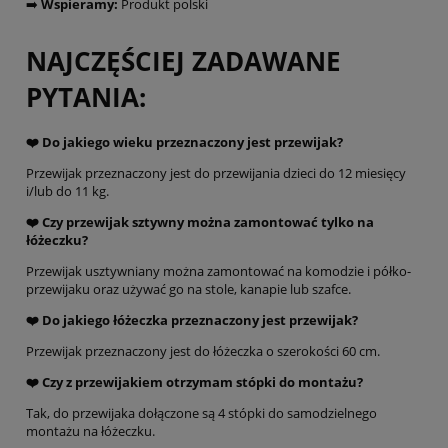
➡️
Wspieramy:
Produkt polski
NAJCZĘŚCIEJ ZADAWANE
PYTANIA:
❤️ Do jakiego wieku przeznaczony jest przewijak?
Przewijak przeznaczony jest do przewijania dzieci do 12 miesięcy
i/lub do 11 kg.
❤️
Czy przewijak sztywny można zamontować tylko na
łóżeczku?
Przewijak usztywniany można zamontować na komodzie i półko-
przewijaku oraz używać go na stole, kanapie lub szafce.
❤️
Do jakiego łóżeczka przeznaczony jest przewijak?
Przewijak przeznaczony jest do łóżeczka o szerokości 60 cm.
❤️
Czy z przewijakiem otrzymam stópki do montażu?
Tak, do przewijaka dołączone są 4 stópki do samodzielnego
montażu na łóżeczku.