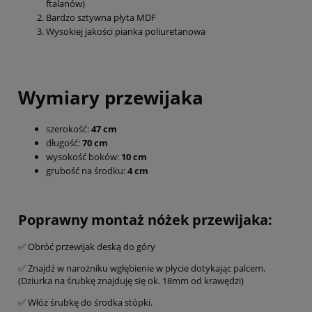
ftalanów)
Bardzo sztywna płyta MDF
Wysokiej jakości pianka poliuretanowa
Wymiary przewijaka
szerokość:
47 cm
długość:
70 cm
wysokość boków:
10 cm
grubość na środku:
4 cm
Poprawny montaż nóżek przewijaka:
✅ Obróć przewijak deską do góry
✅ Znajdź w narożniku wgłębienie w płycie dotykając palcem.
(Dziurka na śrubkę znajduję się ok. 18mm od krawędzi)
✅ Włóż śrubkę do środka stópki.