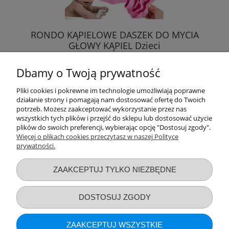
RONDO KĄPIELOWE DASZEK DO MYCIA
GŁOWY KĄPIEL Dzieci
Dbamy o Twoją prywatność
5,99 zł
Pliki cookies i pokrewne im technologie umożliwiają poprawne
działanie strony i pomagają nam dostosować ofertę do Twoich
DO KOSZYKA
potrzeb. Możesz zaakceptować wykorzystanie przez nas
wszystkich tych plików i przejść do sklepu lub dostosować użycie
plików do swoich preferencji, wybierając opcję "Dostosuj zgody".
Więcej o plikach cookies przeczytasz w naszej Polityce
prywatności.
Przydatne linki
ZAAKCEPTUJ TYLKO NIEZBĘDNE
Warunki zakupów
DOSTOSUJ ZGODY
Moje konto
ZAAKCEPTUJ WSZYSTKIE