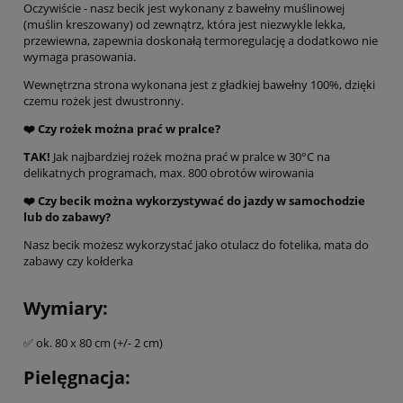
Oczywiście - nasz becik jest wykonany z bawełny muślinowej
(muślin kreszowany) od zewnątrz, która jest niezwykle lekka,
przewiewna, zapewnia doskonałą termoregulację a dodatkowo nie
wymaga prasowania.
Wewnętrzna strona wykonana jest z gładkiej bawełny 100%, dzięki
czemu rożek jest dwustronny.
❤️ Czy rożek można prać w pralce?
TAK!
Jak najbardziej rożek można prać w pralce w 30°C na
delikatnych programach, max. 800 obrotów wirowania
❤️ Czy becik można wykorzystywać do jazdy w samochodzie
lub do zabawy?
Nasz becik możesz wykorzystać jako otulacz do fotelika, mata do
zabawy czy kołderka
Wymiary:
✅ ok. 80 x 80 cm (+/- 2 cm)
Pielęgnacja: