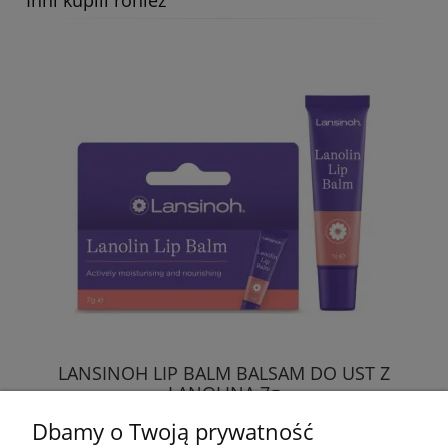
Inni kupili rónież
LANSINOH LIP BALM BALSAM DO UST Z
LANOLINĄ 7g
Dbamy o Twoją prywatność
23,89 zł