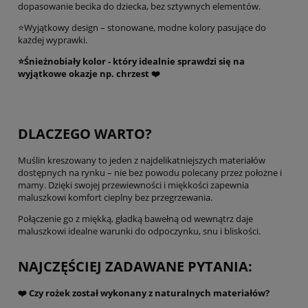
dopasowanie becika do dziecka, bez sztywnych elementów.
⭐Wyjątkowy design – stonowane, modne kolory pasujące do
każdej wyprawki.
⭐Śnieżnobiały kolor - który idealnie sprawdzi się na
wyjątkowe okazje np. chrzest ❤️
DLACZEGO WARTO?
Muślin kreszowany to jeden z najdelikatniejszych materiałów
dostępnych na rynku – nie bez powodu polecany przez położne i
mamy. Dzięki swojej przewiewności i miękkości zapewnia
maluszkowi komfort cieplny bez przegrzewania.
Połączenie go z miękką, gładką bawełną od wewnątrz daje
maluszkowi idealne warunki do odpoczynku, snu i bliskości.
NAJCZĘŚCIEJ ZADAWANE PYTANIA:
❤️ Czy rożek został wykonany z naturalnych materiałów?