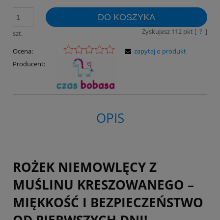
DO KOSZYKA
Zyskujesz
112
pkt [
?
]
szt.
Ocena:
zapytaj o produkt
Producent:
OPIS
ROŻEK NIEMOWLĘCY Z
MUŚLINU KRESZOWANEGO –
MIĘKKOŚĆ I BEZPIECZEŃSTWO
OD PIERWSZYCH DNI!