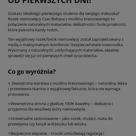
Szukasz idealnego pierwszego otulenia dla swojego maluszka?
Rożek niemowlęcy Czas Bobasa z muślinu kreszowanego to
połączenie naturalnych materiałów, delikatności i funkcjonalności,
które pokocha każdy rodzic.
Ten wyjątkowy rożek/becik niemowlęcy został zaprojektowany z
myślą o maksymalnym komforcie i bezpieczeństwie noworodka.
Wykonany z naturalnych, oddychających materiałów, idealnie
sprawdzi się już od pierwszych chwil życia dziecka.
Co go wyróżnia?
⭐ Zewnętrzna warstwa z muślinu kreszowanego – naturalna, lekka
i przewiewna tkanina o wyjątkowej fakturze, która nie wymaga
prasowania.
⭐Wewnętrzna strona z gładkiej 100% bawełny – delikatna i
przyjemna dla wrażliwej skóry niemowlęcia.
⭐Uniwersalne zastosowanie – jako rożek, otulacz, mata do
przewijania czy kocyk w łóżeczku lub wózku.
⭐Bezpieczne wiązanie – troczki umożliwiają regulację i