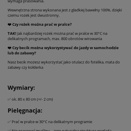
wymaga prasowania.
Wewnętrzna strona wykonana jest z gładkiej bawełny 100%, dzięki
czemu rożek jest dwustronny.
❤️ Czy rożek można prać w pralce?
TAK!
Jak najbardziej rożek można prać w pralce w 30°C na
delikatnych programach, max. 800 obrotów wirowania
❤️ Czy becik można wykorzystywać do jazdy w samochodzie
lub do zabawy?
Nasz becik możesz wykorzystać jako otulacz do fotelika, mata do
zabawy czy kołderka
Wymiary:
✅ ok. 80 x 80 cm (+/- 2 cm)
Pielęgnacja:
✅ Prać w pralce w 30°C na delikatnym programie
✅ Nie prasować muślinu – jego naturalna struktura wygląda