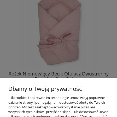
Rożek Niemowlęcy Becik Otulacz Dwustronny
Bawełna Czas Bobasa
Dbamy o Twoją prywatność
29,99 zł
Pliki cookies i pokrewne im technologie umożliwiają poprawne
działanie strony i pomagają nam dostosować ofertę do Twoich
DO KOSZYKA
potrzeb. Możesz zaakceptować wykorzystanie przez nas
wszystkich tych plików i przejść do sklepu lub dostosować użycie
plików do swoich preferencji, wybierając opcję "Dostosuj zgody".