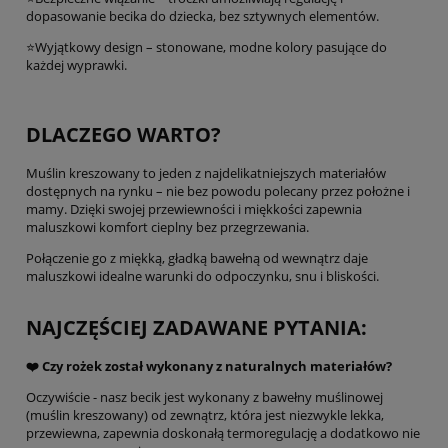
dopasowanie becika do dziecka, bez sztywnych elementów.
⭐Wyjątkowy design – stonowane, modne kolory pasujące do
każdej wyprawki.
DLACZEGO WARTO?
Muślin kreszowany to jeden z najdelikatniejszych materiałów
dostępnych na rynku – nie bez powodu polecany przez położne i
mamy. Dzięki swojej przewiewności i miękkości zapewnia
maluszkowi komfort cieplny bez przegrzewania.
Połączenie go z miękką, gładką bawełną od wewnątrz daje
maluszkowi idealne warunki do odpoczynku, snu i bliskości.
NAJCZĘŚCIEJ ZADAWANE PYTANIA:
❤️ Czy rożek został wykonany z naturalnych materiałów?
Oczywiście - nasz becik jest wykonany z bawełny muślinowej
(muślin kreszowany) od zewnątrz, która jest niezwykle lekka,
przewiewna, zapewnia doskonałą termoregulację a dodatkowo nie