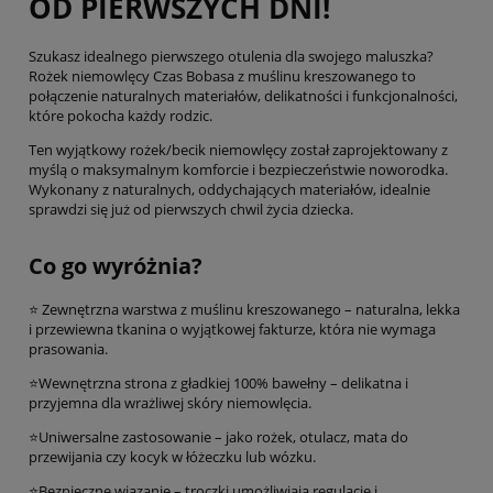
OD PIERWSZYCH DNI!
Szukasz idealnego pierwszego otulenia dla swojego maluszka?
Rożek niemowlęcy Czas Bobasa z muślinu kreszowanego to
połączenie naturalnych materiałów, delikatności i funkcjonalności,
które pokocha każdy rodzic.
Ten wyjątkowy rożek/becik niemowlęcy został zaprojektowany z
myślą o maksymalnym komforcie i bezpieczeństwie noworodka.
Wykonany z naturalnych, oddychających materiałów, idealnie
sprawdzi się już od pierwszych chwil życia dziecka.
Co go wyróżnia?
⭐ Zewnętrzna warstwa z muślinu kreszowanego – naturalna, lekka
i przewiewna tkanina o wyjątkowej fakturze, która nie wymaga
prasowania.
⭐Wewnętrzna strona z gładkiej 100% bawełny – delikatna i
przyjemna dla wrażliwej skóry niemowlęcia.
⭐Uniwersalne zastosowanie – jako rożek, otulacz, mata do
przewijania czy kocyk w łóżeczku lub wózku.
⭐Bezpieczne wiązanie – troczki umożliwiają regulację i