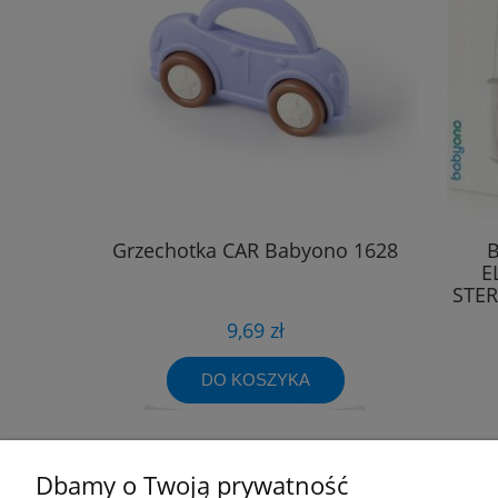
Grzechotka CAR Babyono 1628
E
STE
9,69 zł
DO KOSZYKA
Dbamy o Twoją prywatność