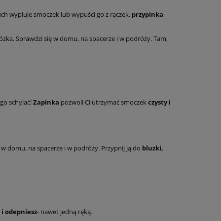
ch wypluje smoczek lub wypuści go z rączek,
przypinka
wózka. Sprawdzi się w domu, na spacerze i w podróży. Tam,
ego schylać!
Zapinka
pozwoli Ci utrzymać smoczek
czysty i
ę w domu, na spacerze i w podróży. Przypnij ją do
bluzki,
 i odepniesz
- nawet jedną ręką.