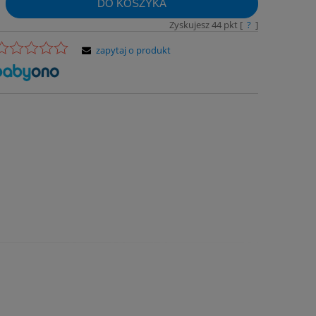
DO KOSZYKA
Zyskujesz
44
pkt [
?
]
zapytaj o produkt