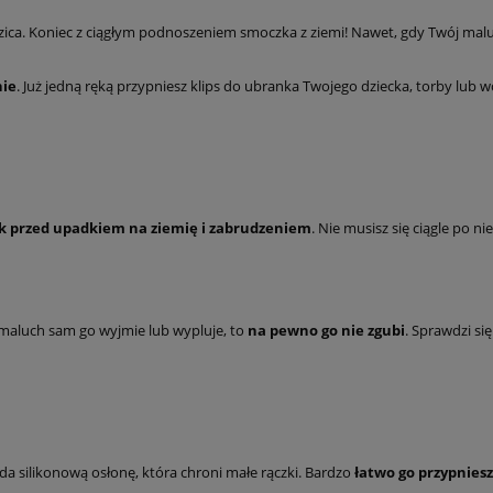
ca. Koniec z ciągłym podnoszeniem smoczka z ziemi! Nawet, gdy Twój malu
ie
. Już jedną ręką przypniesz klips do ubranka Twojego dziecka, torby lub 
k przed upadkiem na ziemię i zabrudzeniem
. Nie musisz się ciągle po ni
i maluch sam go wyjmie lub wypluje, to
na pewno go nie zgubi
. Sprawdzi si
ada silikonową osłonę, która chroni małe rączki. Bardzo
łatwo go przypniesz