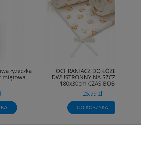
owa łyżeczka
OCHRANIACZ DO ŁÓŻECZKA
2 miętowa
DWUSTRONNY NA SZCZEBELKI
180x30cm CZAS BOBASA
ł
25,99 zł
YKA
DO KOSZYKA