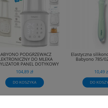
BABYONO PODGRZEWACZ
Elastyczna silikon
LEKTRONICZNY DO MLEKA
Babyono 785/0
RYLIZATOR PANEL DOTYKOWY
6w1
104,89 zł
10,49 z
DO KOSZYKA
DO KOSZ