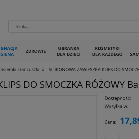
ĘGNACJA
UBRANKA
KOSMETYKI
ZDROWIE
IGIENA
DLA DZIECI
DLA KAŻDEGO
SA
»
Tasiemki i łańcuszki
SILIKONOWA ZAWIESZKA KLIPS DO SMOCZ
KLIPS DO SMOCZKA RÓŻOWY Ba
Dostępność:
Wysyłka w:
17,8
Cena: