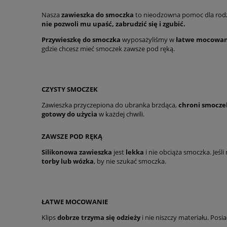
Nasza
zawieszka do smoczka
to nieodzowna pomoc dla rodzi
nie pozwoli mu upaść, zabrudzić się i zgubić.
Przywieszkę do smoczka
wyposażyliśmy w
łatwe mocowan
gdzie chcesz mieć smoczek zawsze pod ręką.
CZYSTY SMOCZEK
Zawieszka przyczepiona do ubranka brzdąca,
chroni smocze
gotowy do użycia
w każdej chwili.
ZAWSZE POD RĘKĄ
Silikonowa zawieszka
jest
lekka
i nie obciąża smoczka. Jeśl
torby lub wózka
, by nie szukać smoczka.
ŁATWE MOCOWANIE
Klips
dobrze trzyma się odzieży
i nie niszczy materiału. Posi