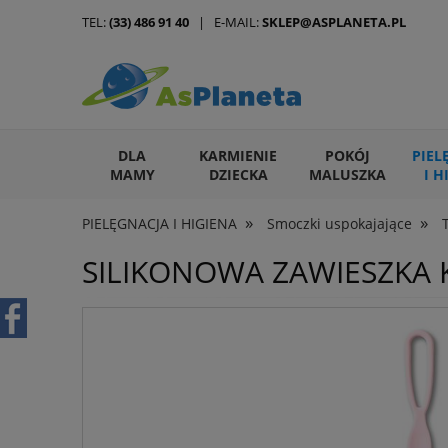
TEL:
(33) 486 91 40
| E-MAIL:
SKLEP@ASPLANETA.PL
DLA
KARMIENIE
POKÓJ
PIEL
MAMY
DZIECKA
MALUSZKA
I H
»
»
PIELĘGNACJA I HIGIENA
Smoczki uspokajające
ARTYKUŁY DLA ZWIERZĄT
SILIKONOWA ZAWIESZKA 