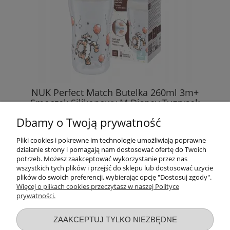
NUK Perfect Match Butelka 260ml 3m+
Smoczek Silikonowy M Disney Tygrysek
Dbamy o Twoją prywatność
56,89 zł
Pliki cookies i pokrewne im technologie umożliwiają poprawne
działanie strony i pomagają nam dostosować ofertę do Twoich
DO KOSZYKA
potrzeb. Możesz zaakceptować wykorzystanie przez nas
wszystkich tych plików i przejść do sklepu lub dostosować użycie
plików do swoich preferencji, wybierając opcję "Dostosuj zgody".
Więcej o plikach cookies przeczytasz w naszej Polityce
prywatności.
Przydatne linki
ZAAKCEPTUJ TYLKO NIEZBĘDNE
Warunki zakupów