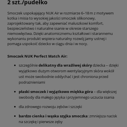
2 szt./pudełko
Smoczek uspokajający NUK Air w rozmiarze 6–18 m z motywem
kotka i misia to wysokiej jakości smoczek silikonowy,
zaprojektowany tak, aby zapewniać maluszkowi komfort,
bezpieczeństwo i naturalne ssanie w okresie starszego
niemowlęctwa. Dzięki anatomicznemu kształtowi i starannemu
wykonaniu produkt wspiera naturalny rozwój jamy ustnej i
pomaga uspokoić dziecko w ciągu dnia i w nocy.
Smoczek NUK Perfect Match Air:
szczególnie
delikatny dla wrażliwej skóry
dziecka – dzięki
wyjątkowo dużym otworom wentylacyjnym skóra wokół
ust może swobodnie oddychać i jest chroniona przed
podrażnieniami
płaski smoczek i wyjątkowo miękka góra
– dla większej
swobody dla małego języka i przyjemnego uczucia ssania
dla zdrowego rozwoju zębów i szczęki
bardzo cienka i wąska szyjka smoczka
: zmniejsza nacisk
na szczękę i pierwsze zęby