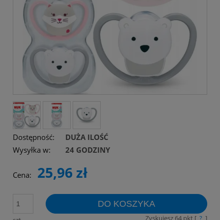
Dostępność:
DUŻA ILOŚĆ
Wysyłka w:
24 GODZINY
25,96 zł
Cena:
DO KOSZYKA
Zyskujesz
64
pkt [
?
]
szt.