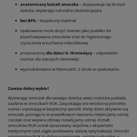
anatomiczny kształt smoczka
– dopasowuje się do buzi
dziecka, wspierając naturalne ułożenie języka
bez BPA
– bezpieczny materiał
opakowanie może służyć również jako pudełko do
przechowywania smoczków oraz do higienicznego
czyszczenia w kuchence mikrofalowej
przeznaczony
dla dzieci 6–18 miesięcy
– odpowiedni
rozmiar dla starszych niemowląt.
wyprodukowano w Niemczech, 2 sztuki w opakowaniu
Zawsze dobry wybór!
Wybierając smoczek dla swojego dziecka, wielu rodziców pokłada
zaufanie w smoczkach NUK. Zaspokajają one wrodzoną potrzebę
ssania i uspokajają w bezpieczny sposób. Kiedy dzieci aktywnie ssą
smoczek, pomaga to w prawidłowym ćwiczeniu mięśni jamy ustnej
i szczęki oraz wspiera zdrowy rozwój jamy ustnej. Kształt
smoczków NUK został opracowany wspólnie z ekspertami
medycznymi i jest ciągle poddawany dalszej optymalizacji. Smoczki
uspokajające NUK to dobre rozwiązanie - proste i naturalne, a