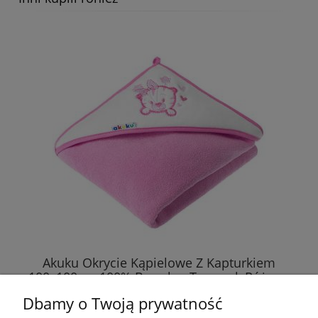
Akuku Okrycie Kąpielowe Z Kapturkiem
100x100cm 100% Bawełna Tygrysek Różowy
1253
Dbamy o Twoją prywatność
42,89 zł