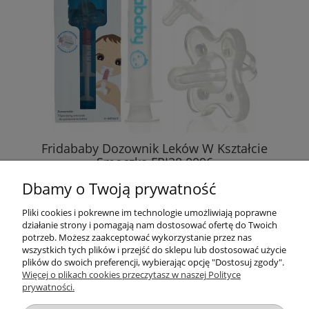
Fridababy Dozownik Leków W Kształcie
Smoczka FRI28 0096
Dbamy o Twoją prywatność
39,99 zł
Pliki cookies i pokrewne im technologie umożliwiają poprawne
działanie strony i pomagają nam dostosować ofertę do Twoich
DO KOSZYKA
potrzeb. Możesz zaakceptować wykorzystanie przez nas
wszystkich tych plików i przejść do sklepu lub dostosować użycie
plików do swoich preferencji, wybierając opcję "Dostosuj zgody".
Więcej o plikach cookies przeczytasz w naszej Polityce
prywatności.
Przydatne linki