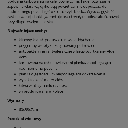
poddana karbowaniu na całej powierzchni. Takie rozwiązanie
zapewnia właściwą cyrkulację powietrza i nie dopuszcza do
nadmiernego pocenia główki oraz szyi dziecka. Wysoka gęstość
zastosowanej pianki gwarantuje brak trwałych odkształceń, nawet
przy długotrwałym nacisku.
Najważniejsze cechy:
klinowy kształt poduszki ułatwia oddychanie
przyjemny w dotyku zdejmowany pokrowiec
antybakteryjne i antyalergiczne właściwości tkaniny Aloe
Vera
karbowana na całej powierzchni pianka, zapobiegająca
nadmiernemu poceniu
pianka o gęstości T25 niepodlegająca odkształcenia
wysoka jakość materiałów
łatwa w utrzymaniu czystości
wyprodukowana w Polsce
Wymiary
60x38x7cm
Przedział wiekowy
0+