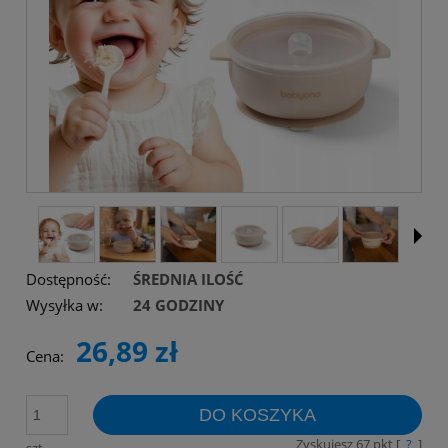
Dostępność:
ŚREDNIA ILOŚĆ
Wysyłka w:
24 GODZINY
26,89 zł
Cena:
DO KOSZYKA
Zyskujesz
67
pkt [
?
]
szt.