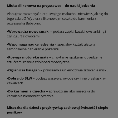
Miska silikonowa na przyssawce – do nauki jedzenia
Planujesz rozszerzyć dietę Twojego malucha i nie wiesz, jak się do
tego zabrać? Wybierz silikonową miseczkę do karmienia z
przyssawką Babyono:
•
Wprowadza nowe smaki
– podasz zupki, kaszki, owsianki, ryż
czy jogurt z owocami.
•
Wspomaga naukę jedzenia
– specjalny kształt ułatwia
samodzielne nabieranie pokarmu.
•
Rozwija motorykę małą
– chwytanie rączkami lub jedzenie
sztućcami rozwija zdolności motoryczne.
•
Ogranicza bałagan
– przyssawka uniemożliwia zrzucenie miski.
•
Dobra do BLW
– podasz warzywa, owoce czy inne przekąski w
kawałkach.
•
Do karmienia dziecka
– sprawdzi się jako miseczka do
karmienia niemowląt łyżeczką.
Miseczka dla dzieci z przykrywką: zachowaj świeżość i ciepło
posiłków