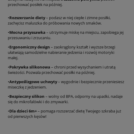
przechować posiłek na później.
•
Rozszerzanie diety
– podasz w niej ciepłe i zimne posiłki,
zachęcisz maluszka do próbowania nowych smaków.
•
Mocna przyssawka
– utrzymuje miskę na miejscu, zapobiega jej
przesuwaniu i zrzucaniu.
•
Ergonomiczny design
– zaokrąglony kształt i wyższe brzegi
ułatwiają samodzielne nabieranie jedzenia i rozwój motoryki
małej.
•
Pokrywka silikonowa
– chroni przed wysychaniem i utratą
świeżości. Pozwala przechować posiłki na później.
•
Antypoślizgowe uchwyty
– wygodnie i bezpiecznie przeniesiesz
miseczkę z jedzeniem.
•
Bezpieczny silikon
– wolny od BPA, odporny na upadki, nadaje
się do mikrofalówki i do zmywarki.
•
Dla dzieci 6m+
– pomaga rozszerzać dietę Twojego szkraba już
od pierwszych kęsów!