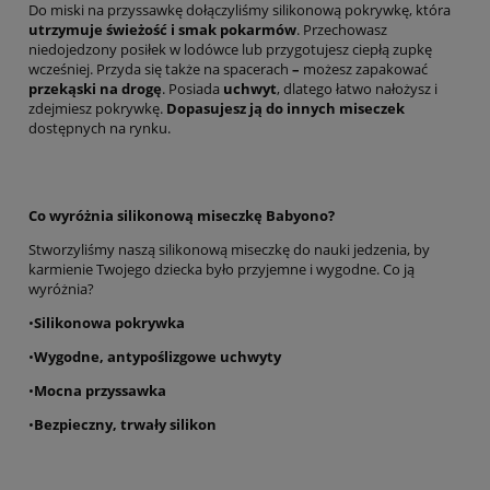
Do miski na przyssawkę dołączyliśmy silikonową pokrywkę, która
utrzymuje świeżość i smak pokarmów
. Przechowasz
niedojedzony posiłek w lodówce lub przygotujesz ciepłą zupkę
wcześniej. Przyda się także na spacerach
–
możesz zapakować
przekąski na drogę
. Posiada
uchwyt
, dlatego łatwo nałożysz i
zdejmiesz pokrywkę.
Dopasujesz ją do innych miseczek
dostępnych na rynku.
Co wyróżnia silikonową miseczkę Babyono?
Stworzyliśmy naszą silikonową miseczkę do nauki jedzenia, by
karmienie Twojego dziecka było przyjemne i wygodne. Co ją
wyróżnia?
•
Silikonowa pokrywka
•
Wygodne, antypoślizgowe uchwyty
•
Mocna przyssawka
•
Bezpieczny, trwały silikon