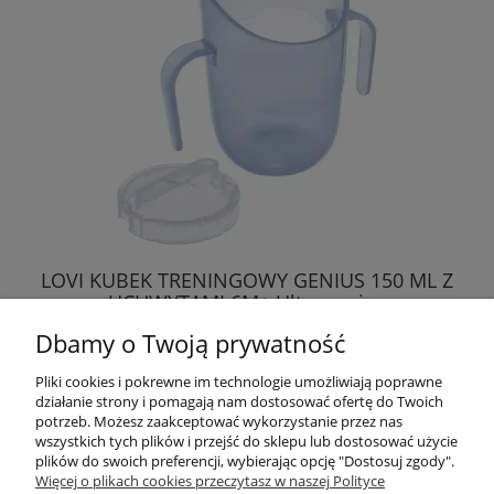
LOVI KUBEK TRENINGOWY GENIUS 150 ML Z
UCHWYTAMI 6M+ Ultramarine
Dbamy o Twoją prywatność
34,45 zł
Pliki cookies i pokrewne im technologie umożliwiają poprawne
działanie strony i pomagają nam dostosować ofertę do Twoich
DO KOSZYKA
potrzeb. Możesz zaakceptować wykorzystanie przez nas
wszystkich tych plików i przejść do sklepu lub dostosować użycie
plików do swoich preferencji, wybierając opcję "Dostosuj zgody".
Więcej o plikach cookies przeczytasz w naszej Polityce