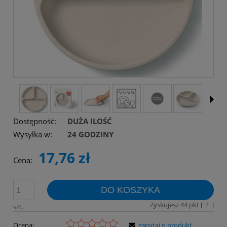
Dostępność:
DUŻA ILOŚĆ
Wysyłka w:
24 GODZINY
17,76 zł
Cena:
DO KOSZYKA
Zyskujesz
44
pkt [
?
]
szt.
Ocena:
zapytaj o produkt