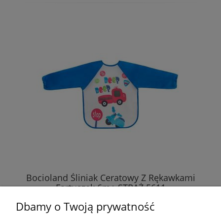
Bocioland Śliniak Ceratowy Z Rękawkami
Fartuszek 6m+ STRAŻ 5611
Dbamy o Twoją prywatność
12,89 zł