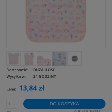
Dostępność:
DUŻA ILOŚĆ
Wysyłka w:
24 GODZINY
13,84 zł
Cena:
DO KOSZYKA
Zyskujesz
34
pkt [
?
]
szt.