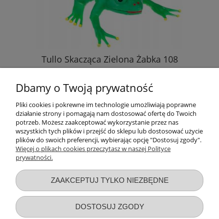
Tullo Skacząca Zielona Żabka 108
Dbamy o Twoją prywatność
9,99 zł
Pliki cookies i pokrewne im technologie umożliwiają poprawne
działanie strony i pomagają nam dostosować ofertę do Twoich
DO KOSZYKA
potrzeb. Możesz zaakceptować wykorzystanie przez nas
wszystkich tych plików i przejść do sklepu lub dostosować użycie
plików do swoich preferencji, wybierając opcję "Dostosuj zgody".
Więcej o plikach cookies przeczytasz w naszej Polityce
prywatności.
Przydatne linki
ZAAKCEPTUJ TYLKO NIEZBĘDNE
Warunki zakupów
DOSTOSUJ ZGODY
Moje konto