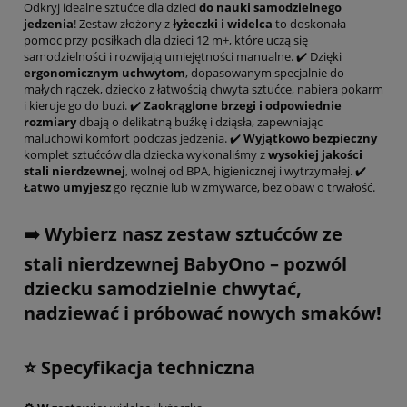
Odkryj idealne sztućce dla dzieci
do
nauki
samodzielnego
jedzenia
! Zestaw złożony z
łyżeczki i widelca
to doskonała
pomoc przy posiłkach dla dzieci 12 m+, które uczą się
samodzielności i rozwijają umiejętności manualne. ✔️ Dzięki
ergonomicznym uchwytom
, dopasowanym specjalnie do
małych rączek, dziecko z łatwością chwyta sztućce, nabiera pokarm
i kieruje go do buzi. ✔️
Zaokrąglone brzegi i odpowiednie
rozmiary
dbają o delikatną buźkę i dziąsła, zapewniając
maluchowi komfort podczas jedzenia. ✔️
Wyjątkowo bezpieczny
komplet sztućców dla dziecka wykonaliśmy z
wysokiej jakości
stali nierdzewnej
, wolnej od BPA, higienicznej i wytrzymałej. ✔️
Łatwo umyjesz
go ręcznie lub w zmywarce, bez obaw o trwałość.
➡️ Wybierz nasz zestaw sztućców ze
stali nierdzewnej BabyOno – pozwól
dziecku samodzielnie chwytać,
nadziewać i próbować nowych smaków!
⭐ Specyfikacja techniczna