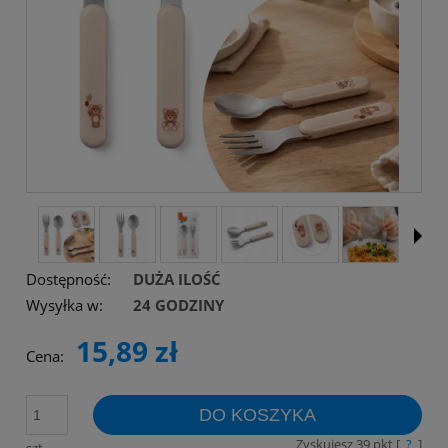
Dostępność:
DUŻA ILOŚĆ
Wysyłka w:
24 GODZINY
15,89 zł
Cena:
DO KOSZYKA
Zyskujesz
39
pkt [
?
]
szt.