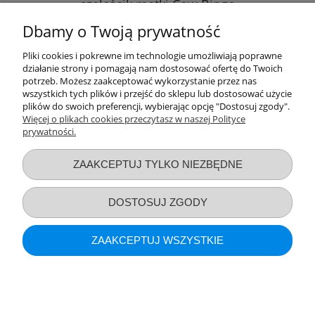
szeleścik metki Cow Bingo
Dbamy o Twoją prywatność
55,89 zł
Pliki cookies i pokrewne im technologie umożliwiają poprawne
działanie strony i pomagają nam dostosować ofertę do Twoich
DO KOSZYKA
potrzeb. Możesz zaakceptować wykorzystanie przez nas
wszystkich tych plików i przejść do sklepu lub dostosować użycie
plików do swoich preferencji, wybierając opcję "Dostosuj zgody".
Więcej o plikach cookies przeczytasz w naszej Polityce
prywatności.
Przydatne linki
ZAAKCEPTUJ TYLKO NIEZBĘDNE
Warunki zakupów
DOSTOSUJ ZGODY
Moje konto
ZAAKCEPTUJ WSZYSTKIE
Informacje o sklepie
POKAŻ PEŁNĄ WERSJĘ STRONY
KSIĄŻECZKA SENSORYCZNA Z ZAWIESZKĄ SEA
Sklep internetowy Shoper.pl