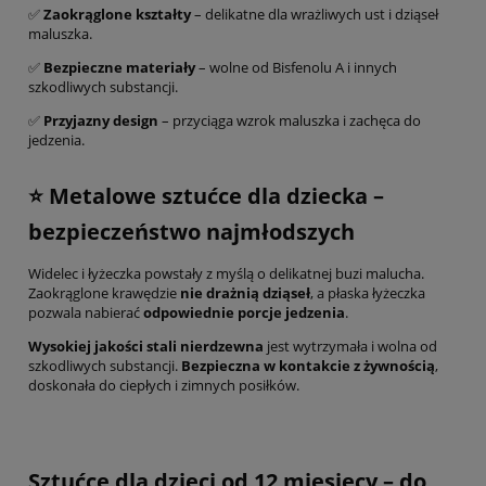
✅
Zaokrąglone kształty
– delikatne dla wrażliwych ust i dziąseł
maluszka.
✅
Bezpieczne materiały
– wolne od Bisfenolu A i innych
szkodliwych substancji.
✅
Przyjazny design
– przyciąga wzrok maluszka i zachęca do
jedzenia.
⭐ Metalowe sztućce dla dziecka –
bezpieczeństwo najmłodszych
Widelec i łyżeczka powstały z myślą o delikatnej buzi malucha.
Zaokrąglone krawędzie
nie drażnią dziąseł
, a płaska łyżeczka
pozwala nabierać
odpowiednie porcje jedzenia
.
Wysokiej jakości stali nierdzewna
jest wytrzymała i wolna od
szkodliwych substancji.
Bezpieczna w kontakcie z żywnością
,
doskonała do ciepłych i zimnych posiłków.
Sztućce dla dzieci od 12 miesięcy – do