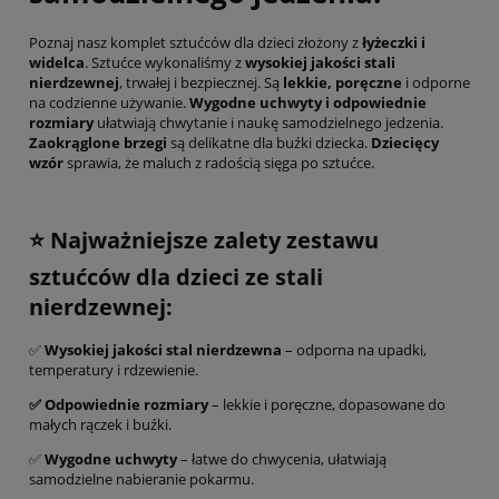
Poznaj nasz komplet sztućców dla dzieci złożony z
łyżeczki i
widelca
. Sztućce wykonaliśmy z
wysokiej jakości stali
nierdzewnej
, trwałej i bezpiecznej. Są
lekkie, poręczne
i odporne
na codzienne używanie.
Wygodne uchwyty i odpowiednie
rozmiary
ułatwiają chwytanie i naukę samodzielnego jedzenia.
Zaokrąglone brzegi
są delikatne dla buźki dziecka.
Dziecięcy
wzór
sprawia, że maluch z radością sięga po sztućce.
⭐ Najważniejsze zalety zestawu
sztućców dla dzieci ze stali
nierdzewnej:
✅
Wysokiej jakości stal nierdzewna
– odporna na upadki,
temperatury i rdzewienie.
✅
Odpowiednie rozmiary
– lekkie i poręczne, dopasowane do
małych rączek i buźki.
✅
Wygodne uchwyty
– łatwe do chwycenia, ułatwiają
samodzielne nabieranie pokarmu.