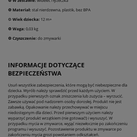
⚙️
W zestawie:
widelec i łyżeczka
⚙️
Materiał:
stal nierdzewna, plastik, bez BPA
⚙️
Wiek dziecka:
12 m+
⚙️ Waga:
0,03 kg
⚙️
Czyszczenie:
do zmywarki
INFORMACJE DOTYCZĄCE
BEZPIECZEŃSTWA
Usuń wszystkie zabezpieczenia, które mogą być niebezpieczne dla
dziecka. Wyrób należy sprawdzić przed każdym użyciem. W
przypadku pierwszych oznak zniszczenia lub zużycia – wyrzucić.
Zawsze używać pod nadzorem osoby dorosłej. Produkt nie jest
zabawką. Opakowanie należy przechowywać w miejscu
niedostępnym dla dzieci. Przed pierwszym użyciem należy
wyparzyć produkt wrzątkiem (nie gotować!) i wysuszyć. W
przypadku mycia w zmywarce, wyjąć niezwłocznie po zakończeniu
programu i wysuszyć. Pozostawienie produktu w zmywarce po
zakończeniu mycia grozi powstaniem odkształceń.