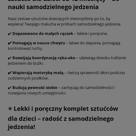
nauki samodzielnego jedzenia
Nasz zestaw sztućców dziecięcych stworzyliśmy po to, by
wspierać Twojego malucha w próbach samodzielnego jedzenia.
✔️
Dopasowane do małych rączek
– lekkie i poręczne.
✔️ Pomagają w nauce chwytu
– łatwe do złapania, pomagają
kontrolować ruchy.
✔️
Rozwijają koordynację ręka-oko
– ułatwiają dziecku trafianie
jedzeniem do buźki.
✔️ Wspierają motorykę małą
– ćwiczą sprawność dłoni podczas
codziennych posiłków.
✔️
Budują pewność siebie
– zachęcają do samodzielności i
rozwijania nowych umiejętności.
⭐ Lekki i poręczny komplet sztućców
dla dzieci – radość z samodzielnego
jedzenia!