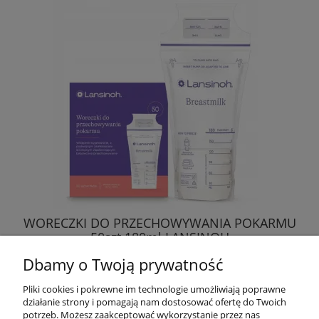
WORECZKI DO PRZECHOWYWANIA POKARMU
50szt 180ml LANSINOH
Dbamy o Twoją prywatność
57,97 zł
Pliki cookies i pokrewne im technologie umożliwiają poprawne
działanie strony i pomagają nam dostosować ofertę do Twoich
DO KOSZYKA
potrzeb. Możesz zaakceptować wykorzystanie przez nas