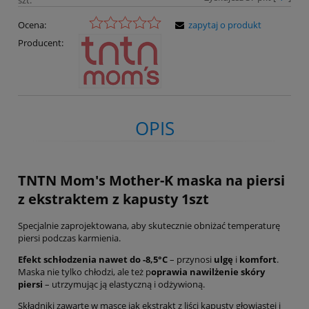
szt.
Ocena:
zapytaj o produkt
Producent:
OPIS
TNTN Mom's Mother-K maska na piersi
z ekstraktem z kapusty 1szt
Specjalnie zaprojektowana, aby skutecznie obniżać temperaturę
piersi podczas karmienia.
Efekt schłodzenia nawet do -8,5°C
– przynosi
ulgę
i
komfort
.
Maska nie tylko chłodzi, ale też p
oprawia nawilżenie skóry
piersi
– utrzymując ją elastyczną i odżywioną.
Składniki zawarte w masce jak ekstrakt z liści kapusty głowiastej i