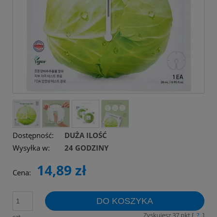
Dostępność:
DUŻA ILOŚĆ
Wysyłka w:
24 GODZINY
14,89 zł
Cena:
DO KOSZYKA
Zyskujesz
37
pkt [
?
]