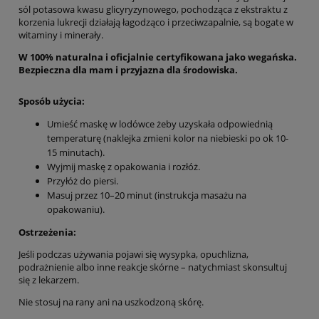
sól potasowa kwasu glicyryzynowego, pochodząca z ekstraktu z
korzenia lukrecji działają łagodząco i przeciwzapalnie, są bogate w
witaminy i minerały.
W 100% naturalna i oficjalnie certyfikowana jako wegańska.
Bezpieczna dla mam i przyjazna dla środowiska.
Sposób użycia:
Umieść maskę w lodówce żeby uzyskała odpowiednią
temperaturę (naklejka zmieni kolor na niebieski po ok 10-
15 minutach).
Wyjmij maskę z opakowania i rozłóż.
Przyłóż do piersi.
Masuj przez 10–20 minut (instrukcja masażu na
opakowaniu).
Ostrzeżenia:
Jeśli podczas używania pojawi się wysypka, opuchlizna,
podrażnienie albo inne reakcje skórne – natychmiast skonsultuj
się z lekarzem.
Nie stosuj na rany ani na uszkodzoną skórę.