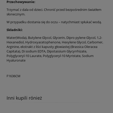
Przechowywanie:
Trzymać z dala od dzieci. Chronić przed bezpośrednim światłem
słonecznym.
W przypadku dostania się do oczu – natychmiast spłukać wodą.
Składniki:
Water(Woda), Butylene Glycol, Glycerin, Dipro pylene Glycol, 1,2-
Hexanediol, Hydroxyacetophenone, Hexylene Glycol, Carbomer,
Arginine, ekstrakt z liści kapusty głowiastej (Brassica Oleracea
Capitata), Di sodium EDTA, Dipotassium Glycyrrhizate,
Polyglyceryl-10 Laurate, Polyglyceryl-10 Myristate, Sodium
Hyaluronate
F1636CM
Inni kupili rónież