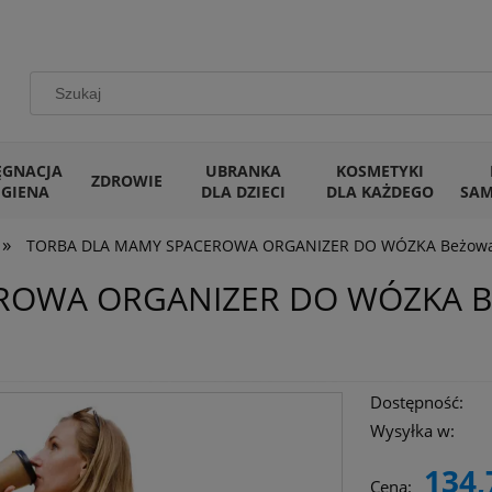
ĘGNACJA
UBRANKA
KOSMETYKI
ZDROWIE
IGIENA
DLA DZIECI
DLA KAŻDEGO
SA
»
TORBA DLA MAMY SPACEROWA ORGANIZER DO WÓZKA Beżowa 
ROWA ORGANIZER DO WÓZKA B
Dostępność:
Wysyłka w:
134,
Cena: