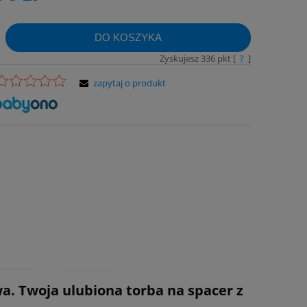
DO KOSZYKA
Zyskujesz
336
pkt [
?
]
zapytaj o produkt
. Twoja ulubiona torba na spacer z