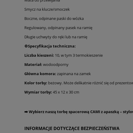
Smycz na klucze/smoczek
Boczne, odpinane paski do wózka
Regulowany, odpinany pasek na ramię
Długie uchwyty do ręki lub na ramię
⚙️
Specyfikacja techniczna:
Liczba kieszeni:
10, w tym 3 termokieszenie
Materiał:
wodoodporny
Główna komora:
zapinana na zamek
Kolor torby:
beżowy. Może delikatnie różnić się od prezento
Wymiar torby:
45 x 12 x 30 cm
➡️ Wybierz naszą torbę spacerową CAMI z apaszką – stylo
INFORMACJE DOTYCZĄCE BEZPIECZEŃSTWA