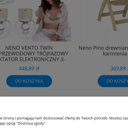
NENO VENTO TWIN
Neno Pino drewnian
PRZEWODOWY TRÓJFAZOWY
karmienia
KTATOR ELEKTRONICZNY 3-
FAZOWY
448,89 zł
369,89 
DO KOSZYKA
DO KOSZ
akupów
Moje konto
nie strony i pomagają nam dostosować ofertę do Twoich potrzeb. Możesz zaa
jąc opcję "Dostosuj zgody".