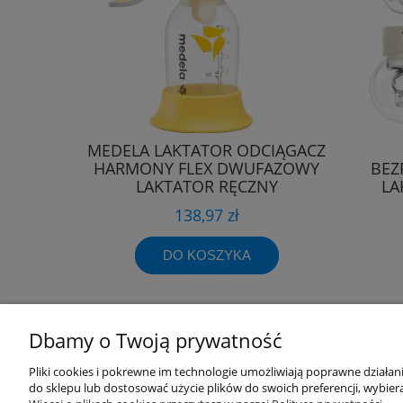
MEDELA LAKTATOR ODCIĄGACZ
HARMONY FLEX DWUFAZOWY
BEZ
LAKTATOR RĘCZNY
LA
138,97 zł
DO KOSZYKA
Dbamy o Twoją prywatność
Przydatne linki
Warunki z
Pliki cookies i pokrewne im technologie umożliwiają poprawne działa
do sklepu lub dostosować użycie plików do swoich preferencji, wybiera