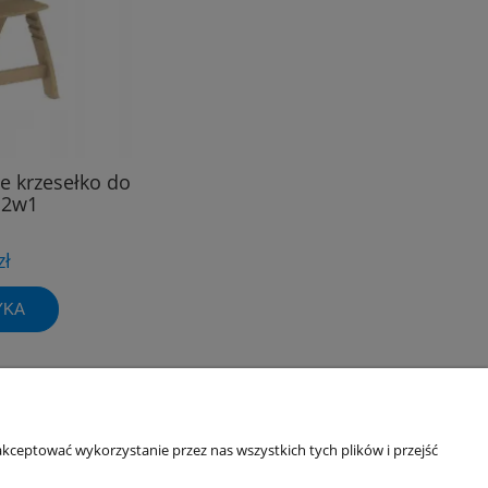
e krzesełko do
 2w1
zł
YKA
Informacje o sklepie
kceptować wykorzystanie przez nas wszystkich tych plików i przejść