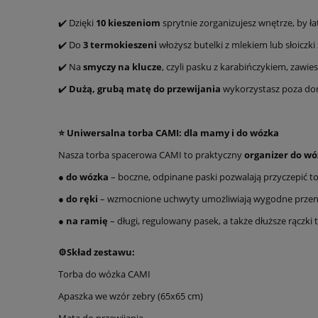
✔️ Dzięki
10 kieszeniom
sprytnie zorganizujesz wnętrze, by ła
✔️ Do
3
termokieszeni
włożysz butelki z mlekiem lub słoiczk
✔️ Na
smyczy na klucze
, czyli pasku z karabińczykiem, zawie
✔️
Dużą, grubą matę do przewijania
wykorzystasz poza dom
⭐ Uniwersalna torba CAMI: dla mamy i do wózka
Nasza torba spacerowa CAMI to praktyczny
organizer
do wó
●
do wózka
– boczne, odpinane paski pozwalają przyczepić to
●
do ręki
– wzmocnione uchwyty umożliwiają wygodne przeno
●
na ramię
– długi, regulowany pasek, a także dłuższe rączk
⚙️
Skład zestawu:
Torba do wózka CAMI
Apaszka we wzór zebry (65x65 cm)
Mata do przewijania