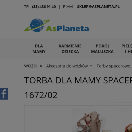
TEL:
(33) 486 91 40
| E-MAIL:
SKLEP@ASPLANETA.PL
DLA
KARMIENIE
POKÓJ
PIEL
MAMY
DZIECKA
MALUSZKA
I H
»
»
WÓZKI
Akcesoria do wózków
Torby spacerowe
ARTYKUŁY DLA ZWIERZĄT
TORBA DLA MAMY SPACE
1672/02