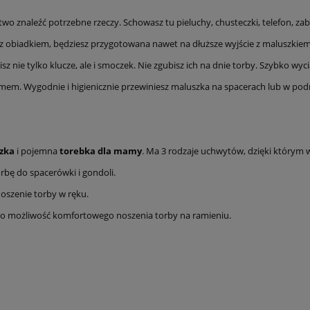
two znaleźć potrzebne rzeczy. Schowasz tu pieluchy, chusteczki, telefon, z
i z obiadkiem, będziesz przygotowana nawet na dłuższe wyjście z maluszkiem
sisz nie tylko klucze, ale i smoczek. Nie zgubisz ich na dnie torby. Szybko wy
em. Wygodnie i higienicznie przewiniesz maluszka na spacerach lub w pod
zka
i pojemna
torebka dla mamy
. Ma 3 rodzaje uchwytów, dzięki którym 
rbę do spacerówki i gondoli.
szenie torby w ręku.
i to możliwość komfortowego noszenia torby na ramieniu.