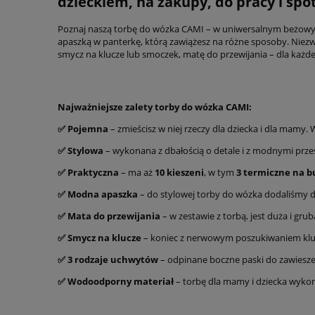
dzieckiem, na zakupy, do pracy i spot
Poznaj naszą torbę do wózka CAMI – w uniwersalnym beżowym k
apaszką w panterkę, którą zawiążesz na różne sposoby. Niezwy
smycz na klucze lub smoczek, matę do przewijania – dla każd
Najważniejsze zalety torby do wózka CAMI:
✅️ Pojemna
– zmieścisz w niej rzeczy dla dziecka i dla mamy
✅️ Stylowa
– wykonana z dbałością o detale i z modnymi przes
✅️ Praktyczna
– ma aż
10 kieszeni
, w tym
3 termiczne na bu
✅️ Modna apaszka
– do stylowej torby do wózka dodaliśmy d
✅️ Mata do przewijania
– w zestawie z torbą, jest duża i gr
✅️ Smycz na klucze
– koniec z nerwowym poszukiwaniem klucz
✅️ 3 rodzaje uchwytów
– odpinane boczne paski do zawiesze
✅️ Wodoodporny materiał
– torbę dla mamy i dziecka wykon