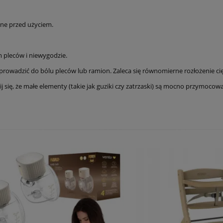
alne przed użyciem.
m pleców i niewygodzie.
e prowadzić do bólu pleców lub ramion. Zaleca się równomierne rozłożenie ci
ij się, że małe elementy (takie jak guziki czy zatrzaski) są mocno przymocow