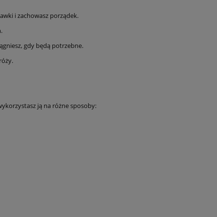
abawki i zachowasz porządek.
.
ciągniesz, gdy będą potrzebne.
róży.
wykorzystasz ją na różne sposoby: