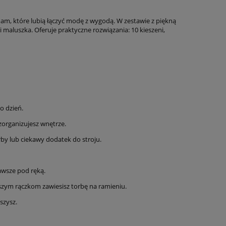
am, które lubią łączyć modę z wygodą. W zestawie z piękną
maluszka. Oferuje praktyczne rozwiązania: 10 kieszeni,
o dzień.
 zorganizujesz wnętrze.
by lub ciekawy dodatek do stroju.
awsze pod ręką.
szym rączkom zawiesisz torbę na ramieniu.
szysz.