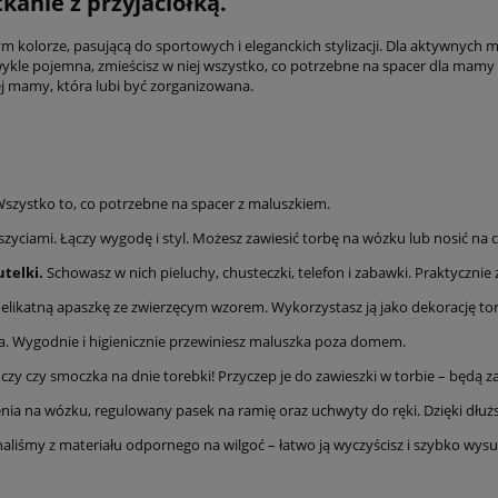
kanie z przyjaciółką.
olorze, pasującą do sportowych i eleganckich stylizacji. Dla aktywnych m
kle pojemna, zmieścisz w niej wszystko, co potrzebne na spacer dla mamy i 
ej mamy, która lubi być zorganizowana.
. Wszystko to, co potrzebne na spacer z maluszkiem.
zyciami. Łączy wygodę i styl. Możesz zawiesić torbę na wózku lub nosić na c
telki.
Schowasz w nich pieluchy, chusteczki, telefon i zabawki. Praktycznie
elikatną apaszkę ze zwierzęcym wzorem. Wykorzystasz ją jako dekorację tor
uba. Wygodnie i higienicznie przewiniesz maluszka poza domem.
y czy smoczka na dnie torebki! Przyczep je do zawieszki w torbie – będą z
nia na wózku, regulowany pasek na ramię oraz uchwyty do ręki. Dzięki dłuż
aliśmy z materiału odpornego na wilgoć – łatwo ją wyczyścisz i szybko wysu