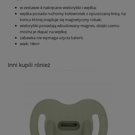
w zestawie 4 nakręcane wielorybki i wędka;
wędka posiada ruchomy kołowrotek z opuszczaną linką, na
końcu której znajduje się magnetyczny robak;
wielorybki posiadają wbudowany magnes, dzięki czemu
można je złapać na wędkę;
zabawka nie wymaga użycia baterii;
wiek: 18m+
Inni kupili rónież