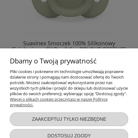
Suavinex Smoczek 100% Silikonowy
Fizjologiczny SX Pro 0-6m COLOUR ESSENCE
Zielony 1696
Dbamy o Twoją prywatność
26,75 zł
Pliki cookies i pokrewne im technologie umożliwiają poprawne
działanie strony i pomagają nam dostosować ofertę do Twoich
DO KOSZYKA
potrzeb. Możesz zaakceptować wykorzystanie przez nas
wszystkich tych plików i przejść do sklepu lub dostosować użycie
plików do swoich preferencji, wybierając opcję "Dostosuj zgody".
Więcej o plikach cookies przeczytasz w naszej Polityce
prywatności.
Przydatne linki
ZAAKCEPTUJ TYLKO NIEZBĘDNE
Warunki zakupów
DOSTOSUJ ZGODY