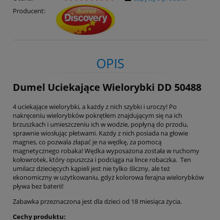
Producent:
OPIS
Dumel Uciekające Wielorybki DD 50488
4 uciekające wielorybki, a każdy z nich szybki i uroczy! Po
nakręceniu wielorybków pokrętłem znajdującym się na ich
brzuszkach i umieszczeniu ich w wodzie, popłyną do przodu,
sprawnie wiosłując płetwami. Każdy z nich posiada na głowie
magnes, co pozwala złapać je na wędkę, za pomocą
magnetycznego robaka! Wędka wyposażona została w ruchomy
kołowrotek, który opuszcza i podciąga na lince robaczka. Ten
umilacz dziecięcych kąpieli jest nie tylko śliczny, ale też
ekonomiczny w użytkowaniu, gdyż kolorowa ferajna wielorybków
pływa bez baterii!
Zabawka przeznaczona jest dla dzieci od 18 miesiąca życia.
Cechy produktu: