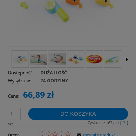
Dostępność:
DUŻA ILOŚĆ
Wysyłka w:
24 GODZINY
66,89 zł
Cena:
DO KOSZYKA
Zyskujesz
167
pkt [
?
]
szt.
Ocena:
zapytaj o produkt