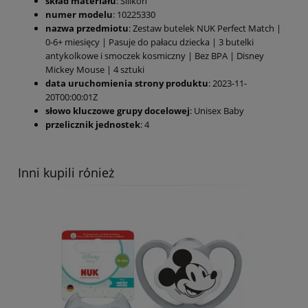
skład materiału
: Silikon
numer modelu
: 10225330
nazwa przedmiotu
: Zestaw butelek NUK Perfect Match |
0-6+ miesięcy | Pasuje do pałacu dziecka | 3 butelki
antykolkowe i smoczek kosmiczny | Bez BPA | Disney
Mickey Mouse | 4 sztuki
data uruchomienia strony produktu
: 2023-11-
20T00:00:01Z
słowo kluczowe grupy docelowej
: Unisex Baby
przelicznik jednostek
: 4
Inni kupili rónież