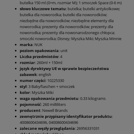
butelka 150 ml (0+m, rozmiar M); 1 smoczek Space (0-6 m)
słowo kluczowe tematu
: butelka; butelki antykolkowe;
butelka dla noworodka; butelki dla noworodków;
niezbędne dla noworodków; niezbędne elementy dla
noworodka; prezenty dla noworodków; prezenty dla
noworodka; prezenty dla nowonarodzonego chłopca;
smoczki noworodka; Disney; Myszka Miki; Myszka Minnie
marka
: NUK
poziom opakowania
: unit
Liczba przedmiotów
: 4
rozmiar
: 260ml + 150ml
język dyrektywy UE w sprawie bezpieczeństwa
zabawek
: english
numer części
: 10225330
styl
: 3 Babyflaschen + smoczek
kolor
: Myszka Miki
waga opakowania przedmiotu
: 0.33 kilograms
pojemność
: 260 milliliters
producent
: Newell Brands
zewnętrznie przypisany identyfikator produktu
:
4008600434696, 04008600434696
zalecane węzły przeglądania
: 26956331031