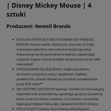
| Disney Mickey Mouse | 4
sztuki
Producent: Newell Brands
BUTELKA, KTÓRA JEST DOSTOSOWANA DO TWOJEGO
DZIECKA: bardzo cienki i elastyczny smoczek, którego
materiał przypomina naturalną konsystencję skóry
dopasowuje się do podniebienia dziecka, zapewniając
znajome, kojące uczucie; butelka akceptowana przez 98%
niemowląt*
UPROSZCZENIE SIĘ ZŁĄCZNIKA: dzięki szerokiemu
skośnemu podparciu warg i wyjątkowo miękkiej
powierzchni, dziecko łatwiej się od siebie; potwierdzone
przez 97% mam**
ABY ODŻYWIĆ DZIECKO W spokoju i komforcie: innowacyjny
odpowietrznik antykolkowy zapobiega spożyciu powietrza,
które może utrudniać trawienie, a 3 rozmiary smoczków
regulują przepływ mleka, aby zapewnić komfort dziecka
SPACE SUCETT: bardzo duże otwory wentylacyjne