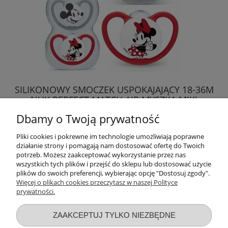
SILIKONOWY SMOCZEK USPOKAJAJĄCY 18-36M
NUK PERFECT MATCH AIR MYSZKA MIKI
Dbamy o Twoją prywatność
28,98 zł
Pliki cookies i pokrewne im technologie umożliwiają poprawne
działanie strony i pomagają nam dostosować ofertę do Twoich
DO KOSZYKA
potrzeb. Możesz zaakceptować wykorzystanie przez nas
wszystkich tych plików i przejść do sklepu lub dostosować użycie
plików do swoich preferencji, wybierając opcję "Dostosuj zgody".
Więcej o plikach cookies przeczytasz w naszej Polityce
prywatności.
Przydatne linki
ZAAKCEPTUJ TYLKO NIEZBĘDNE
Warunki zakupów