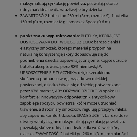
maksymalizują cyrkulację powietrza, pozwalają skórze
oddychać; idealne dla wrażliwej skóry dziecka
ZAWARTOŚĆ: 2 butelki po 260 ml (3+m, rozmiar S); 1 butelka
150 ml (0+m, rozmiar M); 1 smoczek Space (0-6 m)
punkt znaku wypunktowania
: BUTELKA, KTÓRA JEST
DOSTOSOWANA DO TWOJEGO DZIECKA: bardzo cienki i
elastyczny smoczek, którego materiał przypomina
naturalną konsystencję skóry dopasowuje się do
podniebienia dziecka, zapewniając znajome, kojące uczucie;
butelka akceptowana przez 98% niemowląt*,
UPROSZCZENIE SIĘ ZŁĄCZNIKA: dzięki szerokiemu
skośnemu podparciu warg i wyjątkowo miękkiej
powierzchni, dziecko łatwiej się od siebie; potwierdzone
przez 97% mam**, ABY ODŻYWIĆ DZIECKO W spokoju i
komforcie: innowacyjny odpowietrznik antykolkowy
zapobiega spożyciu powietrza, które może utrudniać
trawienie, a 3 rozmiary smoczków regulują przepływ mleka,
aby zapewnić komfort dziecka, SPACE SUCETT: bardzo duże
otwory wentylacyjne maksymalizują cyrkulację powietrza,
pozwalają skórze oddychać; idealne dla wrażliwej skóry
dziecka, ZAWARTOŚĆ: 2 butelki po 260 ml (3+m, rozmiar S); 1