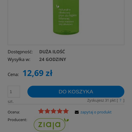
Dostępność:
DUŻA ILOŚĆ
Wysyłka w:
24 GODZINY
12,69 zł
Cena:
DO KOSZYKA
Zyskujesz
31
pkt [
?
]
szt.
Ocena:
zapytaj o produkt
Producent: