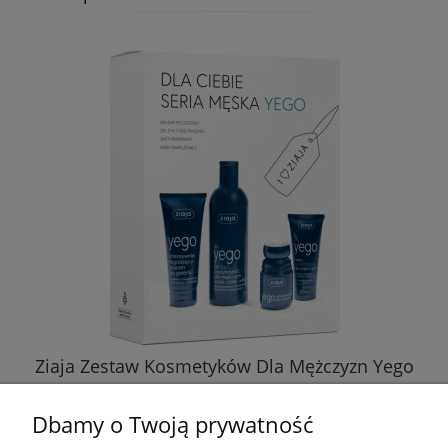
Ziaja Zestaw Kosmetyków Dla Mężczyzn Yego
Dbamy o Twoją prywatność
33,99 zł