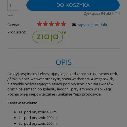
DO KOSZYKA
Zyskujesz
94
pkt [
?
]
szt.
Ocena:
zapytaj o produkt
Producent:
OPIS
Odkryj oryginalny i ekscytujący Yego kod zapachu- czerwony cedr,
górski pieprz, wetiwer oraz cytrynowa werbena w 4 wegańskich,
niezwykle odświeżających żelach pod prysznic do ciała i włosów
oraz 4 balsamach po goleniu, lekkich i przyjemnych w aplikacji.
Poznaj bliżej niepowtarzalne i unikalne Yego propozycje.
Zestaw zawiera:
żel pod prysznic 400 ml
żel pod prysznic 200 ml
żel pod prysznic 200 ml