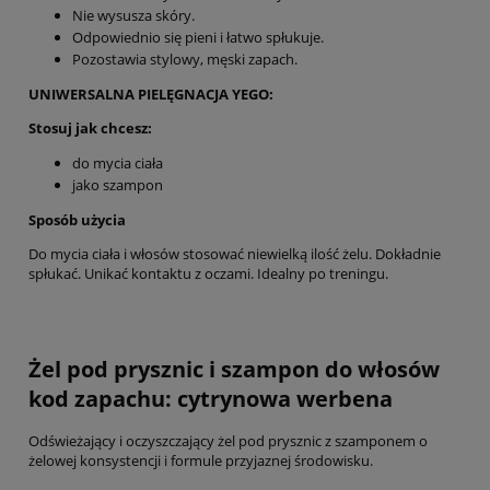
Nie wysusza skóry.
Odpowiednio się pieni i łatwo spłukuje.
Pozostawia stylowy, męski zapach.
UNIWERSALNA PIELĘGNACJA YEGO:
Stosuj jak chcesz:
do mycia ciała
jako szampon
Sposób użycia
Do mycia ciała i włosów stosować niewielką ilość żelu. Dokładnie
spłukać. Unikać kontaktu z oczami. Idealny po treningu.
Żel pod prysznic i szampon do włosów
kod zapachu: cytrynowa werbena
Odświeżający i oczyszczający żel pod prysznic z szamponem o
żelowej konsystencji i formule przyjaznej środowisku.