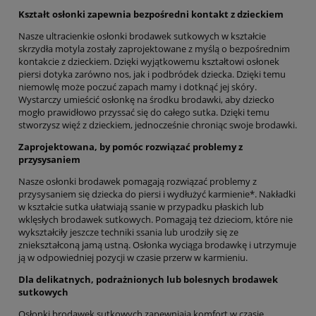
Kształt osłonki zapewnia bezpośredni kontakt z dzieckiem
Nasze ultracienkie osłonki brodawek sutkowych w kształcie
skrzydła motyla zostały zaprojektowane z myślą o bezpośrednim
kontakcie z dzieckiem. Dzięki wyjątkowemu kształtowi osłonek
piersi dotyka zarówno nos, jak i podbródek dziecka. Dzięki temu
niemowlę może poczuć zapach mamy i dotknąć jej skóry.
Wystarczy umieścić osłonkę na środku brodawki, aby dziecko
mogło prawidłowo przyssać się do całego sutka. Dzięki temu
stworzysz więź z dzieckiem, jednocześnie chroniąc swoje brodawki.
Zaprojektowana, by pomóc rozwiązać problemy z
przysysaniem
Nasze osłonki brodawek pomagają rozwiązać problemy z
przysysaniem się dziecka do piersi i wydłużyć karmienie*. Nakładki
w kształcie sutka ułatwiają ssanie w przypadku płaskich lub
wklęsłych brodawek sutkowych. Pomagają też dzieciom, które nie
wykształciły jeszcze techniki ssania lub urodziły się ze
zniekształconą jamą ustną. Osłonka wyciąga brodawkę i utrzymuje
ją w odpowiedniej pozycji w czasie przerw w karmieniu.
Dla delikatnych, podrażnionych lub bolesnych brodawek
sutkowych
Osłonki brodawek sutkowych zapewniają komfort w czasie