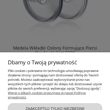
Medela Wkładki Osłony Formujące Piersi
Brodawki 2szt 0238
Dbamy o Twoją prywatność
44,99 zł
Pliki cookies i pokrewne im technologie umożliwiają poprawne
działanie strony i pomagają nam dostosować ofertę do Twoich
DO KOSZYKA
potrzeb. Możesz zaakceptować wykorzystanie przez nas
wszystkich tych plików i przejść do sklepu lub dostosować użycie
plików do swoich preferencji, wybierając opcję "Dostosuj zgody".
Więcej o plikach cookies przeczytasz w naszej Polityce
prywatności.
Przydatne linki
ZAAKCEPTUJ TYLKO NIEZBĘDNE