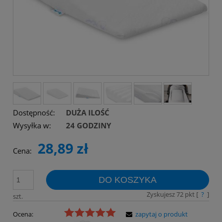
Dostępność:
DUŻA ILOŚĆ
Wysyłka w:
24 GODZINY
28,89 zł
Cena:
DO KOSZYKA
Zyskujesz
72
pkt [
?
]
szt.
Ocena:
zapytaj o produkt