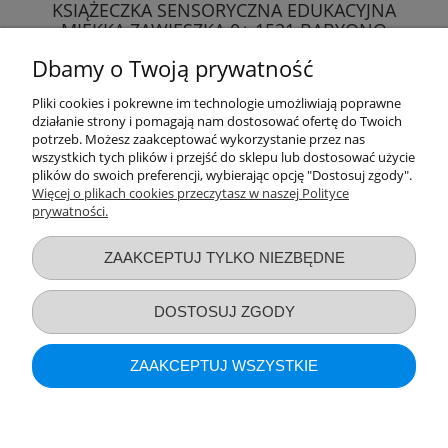
KSIĄŻECZKA SENSORYCZNA EDUKACYJNA
MIĘKKA ZAWIESZKA 0+ 1531 BABYONO
Dbamy o Twoją prywatność
44,89 zł
Pliki cookies i pokrewne im technologie umożliwiają poprawne
działanie strony i pomagają nam dostosować ofertę do Twoich
DO KOSZYKA
potrzeb. Możesz zaakceptować wykorzystanie przez nas
wszystkich tych plików i przejść do sklepu lub dostosować użycie
plików do swoich preferencji, wybierając opcję "Dostosuj zgody".
Więcej o plikach cookies przeczytasz w naszej Polityce
prywatności.
Przydatne linki
ZAAKCEPTUJ TYLKO NIEZBĘDNE
Warunki zakupów
DOSTOSUJ ZGODY
Moje konto
ZAAKCEPTUJ WSZYSTKIE
Informacje o sklepie
POKAŻ PEŁNĄ WERSJĘ STRONY