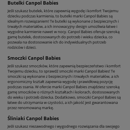
Butelki Canpol Babies
Jeśli szukasz butelek, które zapewnią wygodę i komfort Twojemu
dziecku podczas karmienia, to butelki marki Canpol Babies są
idealnym rozwiązaniem! Te butelki są wykonane z bezpiecznych i
trwałych materiałów, a ich innowacyjny design umożliwia łatwe i
wygodne karmienie nawet w nocy. Canpol Babies oferuje szeroką
gamę butelek, dostosowanych do potrzeb i wieku dziecka, co
pozwala na dostosowanie ich do indywidualnych potrzeb
rodziców i dzieci.
Smoczki Canpol Babies
Jeśli szukasz smoczków, które zapewnią bezpieczeństwo i komfort
Twojemu dziecku, to sprawdź smoczki marki Canpol Babies! Te
smoczki są wykonane z bezpiecznych i trwałych materiałów, a ich
ergonomiczny kształt zapewnia wygodę i prawidłową pozycję
podczas ssania. W ofercie marki Canpol Babies znajdziesz szeroką
gamę smoczków o różnych kształtach i kolorach, dostosowanych
do wieku i potrzeb dziecka. Dodatkowo, smoczki Canpol Babies są
łatwe do utrzymania w czystości, a ich jakość jest gwarantowana
przez renomowaną markę.
Śliniaki Canpol Babies
Jeśli szukasz niezawodnego i wygodnego rozwiązania dla swojego