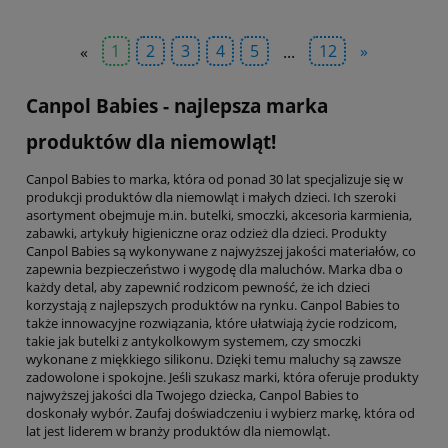
«
1
2
3
4
5
...
12
»
Canpol Babies - najlepsza marka
produktów dla niemowląt!
Canpol Babies to marka, która od ponad 30 lat specjalizuje się w
produkcji produktów dla niemowląt i małych dzieci. Ich szeroki
asortyment obejmuje m.in. butelki, smoczki, akcesoria karmienia,
zabawki, artykuły higieniczne oraz odzież dla dzieci. Produkty
Canpol Babies są wykonywane z najwyższej jakości materiałów, co
zapewnia bezpieczeństwo i wygodę dla maluchów. Marka dba o
każdy detal, aby zapewnić rodzicom pewność, że ich dzieci
korzystają z najlepszych produktów na rynku. Canpol Babies to
także innowacyjne rozwiązania, które ułatwiają życie rodzicom,
takie jak butelki z antykolkowym systemem, czy smoczki
wykonane z miękkiego silikonu. Dzięki temu maluchy są zawsze
zadowolone i spokojne. Jeśli szukasz marki, która oferuje produkty
najwyższej jakości dla Twojego dziecka, Canpol Babies to
doskonały wybór. Zaufaj doświadczeniu i wybierz markę, która od
lat jest liderem w branży produktów dla niemowląt.