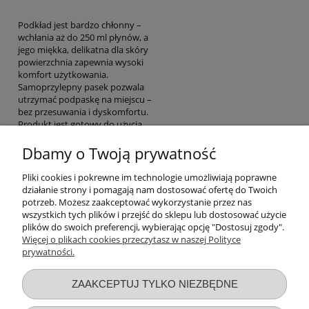
Podkład jest bardzo chłonny –
wchłania aż do 250 ml płynów, a
jego miękka, delikatna dla skóry
powierzchnia zapewnia wysoki
komfort użytkowania.
Samoprzylepny pasek pozwala
utrzymać podpaskę na miejscu –
bez przesuwania i dyskomfortu.
Produkt jest gotowy do użycia
od razu po aktywacji i całkowicie
bezpieczny – nie niesie ryzyka
Dbamy o Twoją prywatność
odmrożeń. Nie zawiera chloru.
Pliki cookies i pokrewne im technologie umożliwiają poprawne
działanie strony i pomagają nam dostosować ofertę do Twoich
To wyrób medyczny. Dla bezpieczeństwa stosuj zgodnie z
potrzeb. Możesz zaakceptować wykorzystanie przez nas
instrukcją lub etykietą.
wszystkich tych plików i przejść do sklepu lub dostosować użycie
plików do swoich preferencji, wybierając opcję "Dostosuj zgody".
Więcej o plikach cookies przeczytasz w naszej Polityce
prywatności.
Przydatne linki
ZAAKCEPTUJ TYLKO NIEZBĘDNE
Warunki zakupów