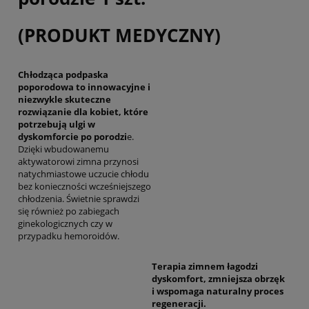
(PRODUKT MEDYCZNY)
Chłodząca podpaska
poporodowa to innowacyjne i
niezwykle skuteczne
rozwiązanie dla kobiet, które
potrzebują ulgi w
dyskomforcie po porodzi
e.
Dzięki wbudowanemu
aktywatorowi zimna przynosi
natychmiastowe uczucie chłodu
bez konieczności wcześniejszego
chłodzenia. Świetnie sprawdzi
się również po zabiegach
ginekologicznych czy w
przypadku hemoroidów.
Terapia zimnem łagodzi
dyskomfort, zmniejsza obrzęk
i wspomaga naturalny proces
regeneracji.