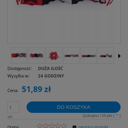
Dostępność:
DUŻA ILOŚĆ
Wysyłka w:
24 GODZINY
51,89 zł
Cena:
DO KOSZYKA
Zyskujesz
129
pkt [
?
]
szt.
Ocena:
zapytaj o produkt