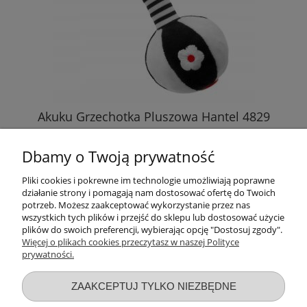
Akuku Grzechotka Pluszowa Hantel 4829
Dbamy o Twoją prywatność
18,24 zł
Pliki cookies i pokrewne im technologie umożliwiają poprawne
działanie strony i pomagają nam dostosować ofertę do Twoich
DO KOSZYKA
potrzeb. Możesz zaakceptować wykorzystanie przez nas
wszystkich tych plików i przejść do sklepu lub dostosować użycie
plików do swoich preferencji, wybierając opcję "Dostosuj zgody".
Więcej o plikach cookies przeczytasz w naszej Polityce
prywatności.
Przydatne linki
ZAAKCEPTUJ TYLKO NIEZBĘDNE
Warunki zakupów