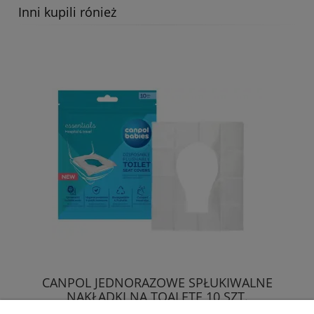
Inni kupili rónież
CANPOL JEDNORAZOWE SPŁUKIWALNE
NAKŁADKI NA TOALETĘ 10 SZT.