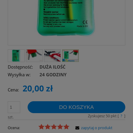
Dostępność:
DUŻA ILOŚĆ
Wysyłka w:
24 GODZINY
20,00 zł
Cena:
DO KOSZYKA
Zyskujesz
50
pkt [
?
]
szt.
Ocena:
zapytaj o produkt