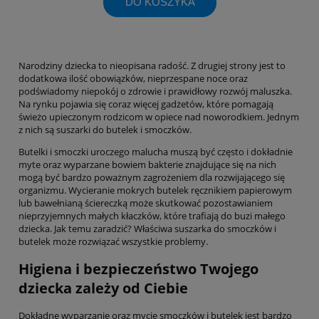
DO KOSZYKA
Narodziny dziecka to nieopisana radość. Z drugiej strony jest to
dodatkowa ilość obowiązków, nieprzespane noce oraz
podświadomy niepokój o zdrowie i prawidłowy rozwój maluszka.
Na rynku pojawia się coraz więcej gadżetów, które pomagają
świeżo upieczonym rodzicom w opiece nad noworodkiem. Jednym
z nich są suszarki do butelek i smoczków.
Butelki i smoczki uroczego malucha muszą być często i dokładnie
myte oraz wyparzane bowiem bakterie znajdujące się na nich
mogą być bardzo poważnym zagrożeniem dla rozwijającego się
organizmu. Wycieranie mokrych butelek ręcznikiem papierowym
lub bawełnianą ściereczką może skutkować pozostawianiem
nieprzyjemnych małych kłaczków, które trafiają do buzi małego
dziecka. Jak temu zaradzić? Właściwa suszarka do smoczków i
butelek może rozwiązać wszystkie problemy.
Higiena i bezpieczeństwo Twojego
dziecka zależy od Ciebie
Dokładne wyparzanie oraz mycie smoczków i butelek jest bardzo