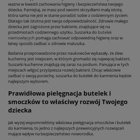
ważne w kwestii zachowania higieny i bezpieczeństwa twojego
dziecka. Pamiętaj, że masz pod swoimi skrzydłami małą istotę,
która sama nie jest w stanie poradzić sobie z codziennym życiem.
Dlatego tak istotna jest twoja odpowiedzialność. Zdrowie małego
dziecka jest zagrożone przez bakterie, znajdujące się na
przedmiotach codziennego użytku. Suszarka do
butelek
niemowlęcych
pomaga zachować odpowiednią higienę oraz w
łatwy sposób zadbać o zdrowie maluszka.
Badania przeprowadzone przez naukowców wykazały, że zlew
kuchenny jest miejscem, w którym gromadzi się najwięcej bakterii.
Suszarki kuchenne znajdują się zaraz na podium. Panująca w tych
miejscach wilgoć przyśpiesza rozwój bakterii. Chcąc właściwie
zadbać o swoją pociechę, suszarka do butelek do karmienia będzie
najlepszym wyborem.
Prawidłowa pielęgnacja butelek i
smoczków to właściwy rozwój Twojego
dziecka
Jak wyżej wspomnieliśmy właściwa pielęgnacja smoczków i butelek
do karmienia, to jedno z najlepszych prewencyjnych rozwiązań
mające wpływ na bezpieczeństwo noworodka.