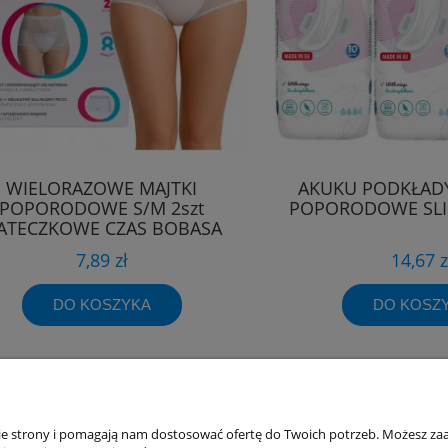
WIELORAZOWE MAJTKI
AKUKU PODKŁAD
POPORODOWE S/M 2szt
POPORODOWE SLI
IATECZKOWE CZAS BOBASA
7,89 zł
14,67 z
DO KOSZYKA
DO KOSZ
akupów
Moje konto
nie strony i pomagają nam dostosować ofertę do Twoich potrzeb. Możesz zaa