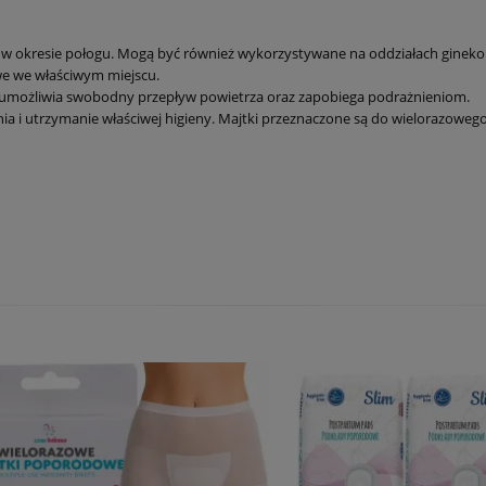
t w okresie połogu. Mogą być również wykorzystywane na oddziałach gineko
e we właściwym miejscu.
ry umożliwia swobodny przepływ powietrza oraz zapobiega podrażnieniom.
a i utrzymanie właściwej higieny. Majtki przeznaczone są do wielorazowego 