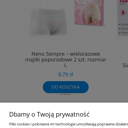
Neno Sempre – wielorazowe
majtki poporodowe 2 szt. rozmiar
L
S
8,79 zł
DO KOSZYKA
Dbamy o Twoją prywatność
Przydatne linki
Warunki z
Pliki cookies i pokrewne im technologie umożliwiają poprawne działa