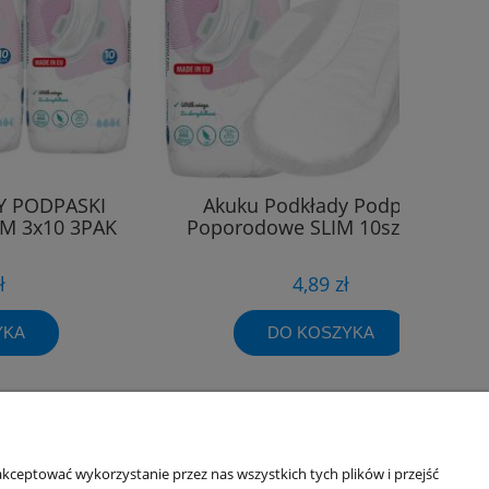
Y PODPASKI
Akuku Podkłady Podpaski
M 3x10 3PAK
Poporodowe SLIM 10szt 0069
ł
4,89 zł
YKA
DO KOSZYKA
Informacje o sklepie
kceptować wykorzystanie przez nas wszystkich tych plików i przejść