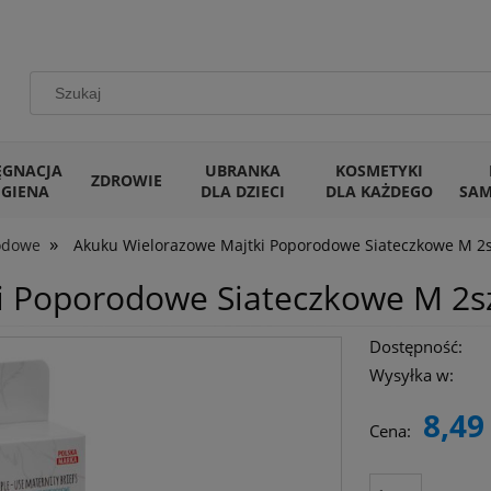
ĘGNACJA
UBRANKA
KOSMETYKI
ZDROWIE
IGIENA
DLA DZIECI
DLA KAŻDEGO
SA
»
odowe
Akuku Wielorazowe Majtki Poporodowe Siateczkowe M 2s
i Poporodowe Siateczkowe M 2s
Dostępność:
Wysyłka w:
8,49 
Cena: