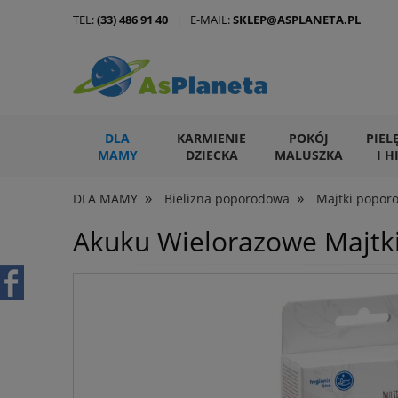
TEL:
(33) 486 91 40
| E-MAIL:
SKLEP@ASPLANETA.PL
DLA
KARMIENIE
POKÓJ
PIEL
MAMY
DZIECKA
MALUSZKA
I H
»
»
DLA MAMY
Bielizna poporodowa
Majtki popor
ARTYKUŁY DLA ZWIERZĄT
Akuku Wielorazowe Majtk