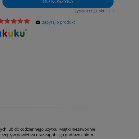
DO KOSZYKA
Zyskujesz
21
pkt [
?
]
zapytaj o produkt
nych lub do codziennego użytku. Majtki niezawodnie
przepływ powietrza oraz zapobiega podrażnieniom.