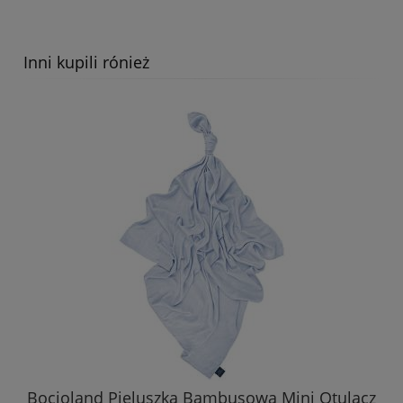
Inni kupili rónież
Bocioland Okrycie Kąpielowe Ręcznik Z
Kapturkiem 80x80cm MIŚ GREY 0212
34,76 zł
DO KOSZYKA
Bocioland Pieluszka Bambusowa Mini Otulacz