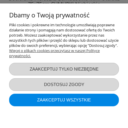
75x75cm CHMURKI Niebieskie
Dbamy o Twoją prywatność
25,89 zł
Pliki cookies i pokrewne im technologie umożliwiają poprawne
działanie strony i pomagają nam dostosować ofertę do Twoich
DO KOSZYKA
potrzeb. Możesz zaakceptować wykorzystanie przez nas
wszystkich tych plików i przejść do sklepu lub dostosować użycie
plików do swoich preferencji, wybierając opcję "Dostosuj zgody".
Więcej o plikach cookies przeczytasz w naszej Polityce
prywatności.
Przydatne linki
ZAAKCEPTUJ TYLKO NIEZBĘDNE
Warunki zakupów
DOSTOSUJ ZGODY
Moje konto
ZAAKCEPTUJ WSZYSTKIE
Informacje o sklepie
POKAŻ PEŁNĄ WERSJĘ STRONY