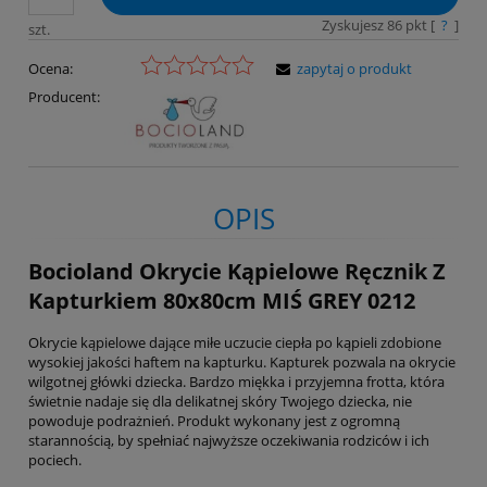
Zyskujesz
86
pkt [
?
]
szt.
Ocena:
zapytaj o produkt
Producent:
OPIS
Bocioland Okrycie Kąpielowe Ręcznik Z
Kapturkiem 80x80cm MIŚ GREY 0212
Okrycie kąpielowe dające miłe uczucie ciepła po kąpieli zdobione
wysokiej jakości haftem na kapturku. Kapturek pozwala na okrycie
wilgotnej główki dziecka. Bardzo miękka i przyjemna frotta, która
świetnie nadaje się dla delikatnej skóry Twojego dziecka, nie
powoduje podrażnień. Produkt wykonany jest z ogromną
starannością, by spełniać najwyższe oczekiwania rodziców i ich
pociech.