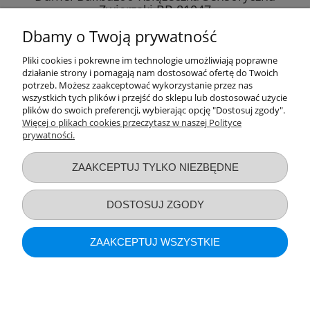
Zwierzaki BB 81047
Dbamy o Twoją prywatność
51,89 zł
Pliki cookies i pokrewne im technologie umożliwiają poprawne
działanie strony i pomagają nam dostosować ofertę do Twoich
DO KOSZYKA
potrzeb. Możesz zaakceptować wykorzystanie przez nas
wszystkich tych plików i przejść do sklepu lub dostosować użycie
plików do swoich preferencji, wybierając opcję "Dostosuj zgody".
Więcej o plikach cookies przeczytasz w naszej Polityce
prywatności.
Przydatne linki
ZAAKCEPTUJ TYLKO NIEZBĘDNE
Warunki zakupów
DOSTOSUJ ZGODY
Moje konto
ZAAKCEPTUJ WSZYSTKIE
Informacje o sklepie
POKAŻ PEŁNĄ WERSJĘ STRONY