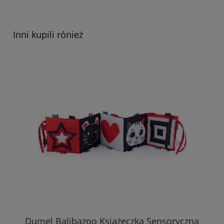
Inni kupili rónież
Bocioland Okrycie Kąpielowe Ręcznik Z
Kapturkiem 100x100cm MIŚ Beżowy 2207
47,89 zł
DO KOSZYKA
Dumel Balibazoo Książeczka Sensoryczna