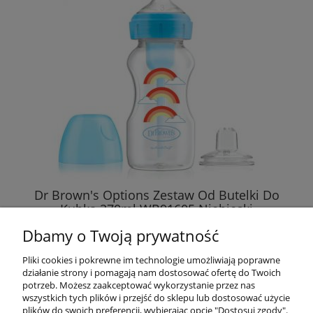
Dr Brown's Options Zestaw Od Butelki Do
Kubka 270ml WB91605 Niebieski
Dbamy o Twoją prywatność
67,90 zł
Pliki cookies i pokrewne im technologie umożliwiają poprawne
działanie strony i pomagają nam dostosować ofertę do Twoich
DO KOSZYKA
potrzeb. Możesz zaakceptować wykorzystanie przez nas
wszystkich tych plików i przejść do sklepu lub dostosować użycie
plików do swoich preferencji, wybierając opcję "Dostosuj zgody".