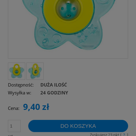
Dostępność:
DUŻA ILOŚĆ
Wysyłka w:
24 GODZINY
9,40 zł
Cena:
DO KOSZYKA
Zyskujesz
23
pkt [
?
]
szt.