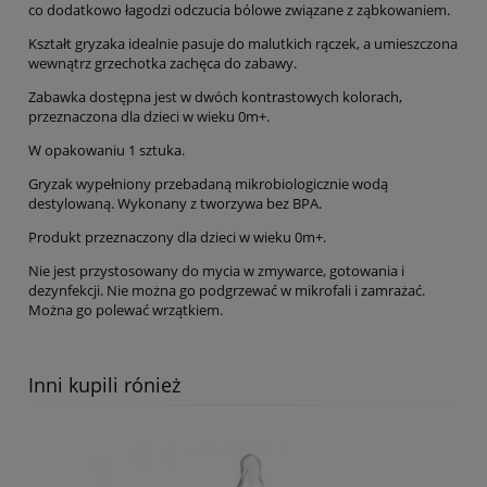
co dodatkowo łagodzi odczucia bólowe związane z ząbkowaniem.
Kształt gryzaka idealnie pasuje do malutkich rączek, a umieszczona
wewnątrz grzechotka zachęca do zabawy.
Zabawka dostępna jest w dwóch kontrastowych kolorach,
przeznaczona dla dzieci w wieku 0m+.
W opakowaniu 1 sztuka.
Gryzak wypełniony przebadaną mikrobiologicznie wodą
destylowaną. Wykonany z tworzywa bez BPA.
Produkt przeznaczony dla dzieci w wieku 0m+.
Nie jest przystosowany do mycia w zmywarce, gotowania i
dezynfekcji. Nie można go podgrzewać w mikrofali i zamrażać.
Można go polewać wrzątkiem.
Inni kupili rónież