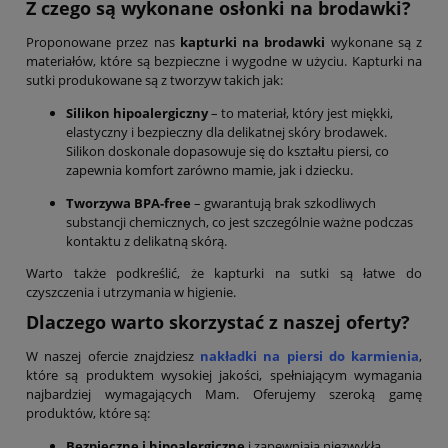
Z czego są wykonane osłonki na brodawki?
Proponowane przez nas
kapturki na brodawki
wykonane są z
materiałów, które są bezpieczne i wygodne w użyciu. Kapturki na
sutki produkowane są z tworzyw takich jak:
Silikon hipoalergiczny
– to materiał, który jest miękki,
elastyczny i bezpieczny dla delikatnej skóry brodawek.
Silikon doskonale dopasowuje się do kształtu piersi, co
zapewnia komfort zarówno mamie, jak i dziecku.
Tworzywa BPA-free
– gwarantują brak szkodliwych
substancji chemicznych, co jest szczególnie ważne podczas
kontaktu z delikatną skórą.
Warto także podkreślić, że kapturki na sutki są łatwe do
czyszczenia i utrzymania w higienie.
Dlaczego warto skorzystać z naszej oferty?
W naszej ofercie znajdziesz
nakładki na piersi do karmienia
,
które są produktem wysokiej jakości, spełniającym wymagania
najbardziej wymagających Mam. Oferujemy szeroką gamę
produktów, które są:
Bezpieczne i hipoalergiczne
i zapewniają niezwykłą