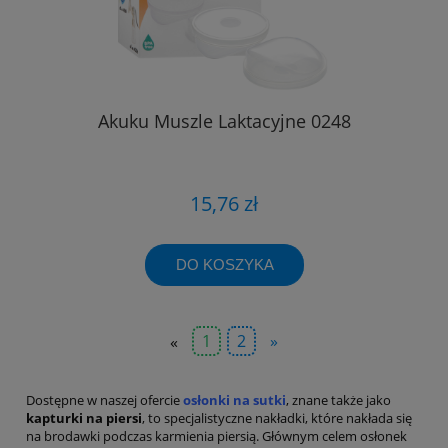
Akuku Muszle Laktacyjne 0248
15,76 zł
DO KOSZYKA
«
1
2
»
Dostępne w naszej ofercie
osłonki na sutki
, znane także jako
kapturki na piersi
, to specjalistyczne nakładki, które nakłada się
na brodawki podczas karmienia piersią. Głównym celem osłonek