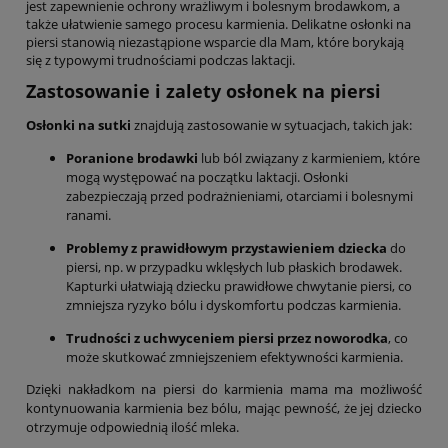
jest zapewnienie ochrony wrażliwym i bolesnym brodawkom, a
także ułatwienie samego procesu karmienia. Delikatne osłonki na
piersi stanowią niezastąpione wsparcie dla Mam, które borykają
się z typowymi trudnościami podczas laktacji.
Zastosowanie i zalety osłonek na piersi
Osłonki na sutki
znajdują zastosowanie w sytuacjach, takich jak:
Poranione brodawki
lub ból związany z karmieniem, które
mogą występować na początku laktacji. Osłonki
zabezpieczają przed podrażnieniami, otarciami i bolesnymi
ranami.
Problemy z prawidłowym przystawieniem dziecka
do
piersi, np. w przypadku wklęsłych lub płaskich brodawek.
Kapturki ułatwiają dziecku prawidłowe chwytanie piersi, co
zmniejsza ryzyko bólu i dyskomfortu podczas karmienia.
Trudności z uchwyceniem piersi przez noworodka
, co
może skutkować zmniejszeniem efektywności karmienia.
Dzięki nakładkom na piersi do karmienia mama ma możliwość
kontynuowania karmienia bez bólu, mając pewność, że jej dziecko
otrzymuje odpowiednią ilość mleka.