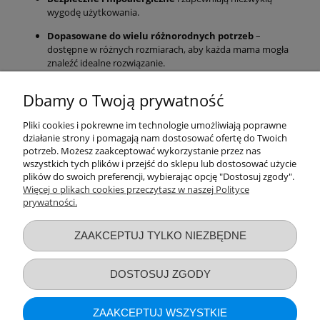
wygodę użytkowania.
Dopasowane do wielu różnorodnych potrzeb
–
dostępne w różnych rozmiarach, aby każda mama mogła
znaleźć idealne rozwiązanie.
Łatwe w użyciu i pielęgnacji
, co sprawia, że są wygodne
Dbamy o Twoją prywatność
zarówno w codziennym użytkowaniu, jak i podczas
podróży.
Pliki cookies i pokrewne im technologie umożliwiają poprawne
Zapewniamy kapturki na brodawki, które pomogą w dbaniu o
działanie strony i pomagają nam dostosować ofertę do Twoich
zdrowie mam i dzieci i gwarantujemy konkurencyjne ceny oraz
potrzeb. Możesz zaakceptować wykorzystanie przez nas
szybką dostawę. Zachęcamy do zapoznania się z naszą pełną
wszystkich tych plików i przejść do sklepu lub dostosować użycie
plików do swoich preferencji, wybierając opcję "Dostosuj zgody".
ofertą i kontaktu, jeśli masz jakiekolwiek pytania dotyczące
Więcej o plikach cookies przeczytasz w naszej Polityce
wyboru odpowiednich
osłonek na brodawki
!
prywatności.
Przydatne linki
ZAAKCEPTUJ TYLKO NIEZBĘDNE
Warunki zakupów
DOSTOSUJ ZGODY
Moje konto
ZAAKCEPTUJ WSZYSTKIE
Informacje o sklepie