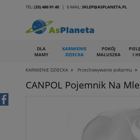
TEL:
(33) 486 91 40
| E-MAIL:
SKLEP@ASPLANETA.PL
DLA
KARMIENIE
POKÓJ
PIEL
MAMY
DZIECKA
MALUSZKA
I H
»
»
KARMIENIE DZIECKA
Przechowywanie pokarmu
ARTYKUŁY DLA ZWIERZĄT
CANPOL Pojemnik Na Mlek