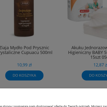
Ziaja Mydło Pod Prysznic
Akuku Jednorazo
rystaliczne Cupuacu 500ml
Higieniczny BABY 
15szt 05
10,99 zł
12,87 z
DO KOSZYKA
DO KOSZ
akupów
Moje konto
nie strony i pomagają nam dostosować ofertę do Twoich potrzeb. Możesz zaa