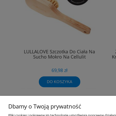
LULLALOVE Szczotka Do Ciała Na
Sucho Mokro Na Cellulit
K
69,98 zł
DO KOSZYKA
Dbamy o Twoją prywatność
Przydatne linki
Warunki z
Pliki cookies i pokrewne im technologie umożliwiają poprawne działa