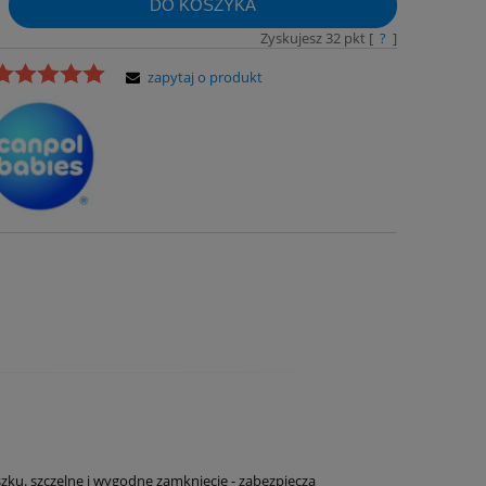
DO KOSZYKA
Zyskujesz
32
pkt [
?
]
zapytaj o produkt
ku. szczelne i wygodne zamknięcie - zabezpiecza