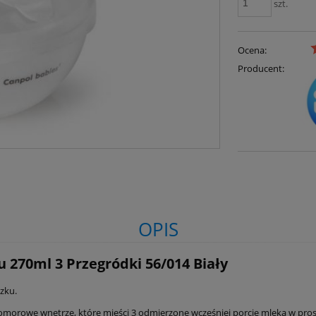
szt.
Ocena:
Producent:
OPIS
270ml 3 Przegródki 56/014 Biały
zku.
orowe wnętrze, które mieści 3 odmierzone wcześniej porcje mleka w prosz