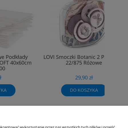
we Podkłady
LOVI Smoczki Botanic 2 Pak 18m+
SOFT 40x60cm
22/875 Różowe
00
ł
29,90 zł
YKA
DO KOSZYKA
Informacje o sklepie
kceptować wykorzystanie przez nas wszystkich tych plików i przejść