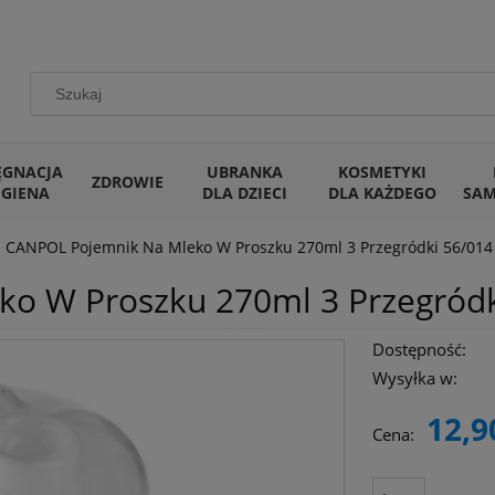
ĘGNACJA
UBRANKA
KOSMETYKI
ZDROWIE
IGIENA
DLA DZIECI
DLA KAŻDEGO
SA
CANPOL Pojemnik Na Mleko W Proszku 270ml 3 Przegródki 56/014 
o W Proszku 270ml 3 Przegródki
Dostępność:
Wysyłka w:
12,9
Cena: