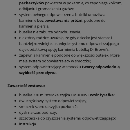
pęcherzyków
powietrza w pokarmie, co zapobiega kolkom,
odbijaniu i gromadzeniu gazów;
system pełnego odpowietrzenia butelki umożliwia
karmienie
bez powstawania próżni
, podobne do
karmienia piersią;
butelka nie zaburza odruchu ssania.
niektórzy rodzice uważają, że gdy dziecko jest starsze i
bardziej rozwinięte, usunięcie systemu odpowietrzającego
daje dodatkową opcję karmienia butelką Dr Brown′s:
zapewnia karmienie podobne do większości butelek, które
mają system odpowietrzający w smoczku;
system odpowietrzający w smoczku
tworzy odpowiednią
szybkość przepływu
.
Zawartość zestawu:
butelka 270 ml szeroka szyjka OPTIONS+
wzór żyrafka
;
dwuczęściowy system odpowietrzający;
smoczek szeroka szyjka poziom 2;
dysk na czas podróży;
szczoteczka do czyszczenia systemu odpowietrzającego;
instrukcja.