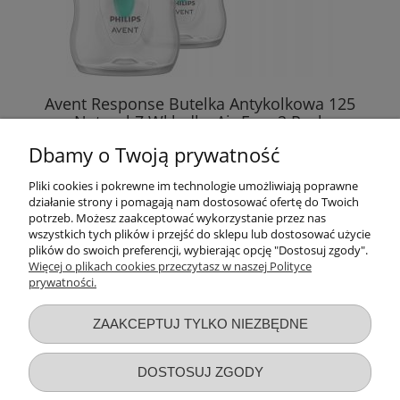
Avent Response Butelka Antykolkowa 125
Natural Z Wkładką Air Free 2 Pack
Dbamy o Twoją prywatność
60,40 zł
Pliki cookies i pokrewne im technologie umożliwiają poprawne
działanie strony i pomagają nam dostosować ofertę do Twoich
DO KOSZYKA
potrzeb. Możesz zaakceptować wykorzystanie przez nas
wszystkich tych plików i przejść do sklepu lub dostosować użycie
plików do swoich preferencji, wybierając opcję "Dostosuj zgody".
Więcej o plikach cookies przeczytasz w naszej Polityce
prywatności.
Przydatne linki
ZAAKCEPTUJ TYLKO NIEZBĘDNE
Warunki zakupów
DOSTOSUJ ZGODY
Moje konto