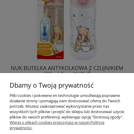
NUK BUTELKA ANTYKOLKOWA Z CZUJNIKIEM
300ml 0m+ KUBUŚ
Dbamy o Twoją prywatność
42,49 zł
Pliki cookies i pokrewne im technologie umożliwiają poprawne
działanie strony i pomagają nam dostosować ofertę do Twoich
DO KOSZYKA
potrzeb. Możesz zaakceptować wykorzystanie przez nas
wszystkich tych plików i przejść do sklepu lub dostosować użycie
plików do swoich preferencji, wybierając opcję "Dostosuj zgody".
Więcej o plikach cookies przeczytasz w naszej Polityce
prywatności.
Przydatne linki