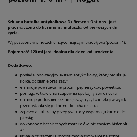
Szklana butelka antykolkowa Dr Brown’s Options+ jest
przeznaczona do karmienia maluszka od pierwszych dni
życia.
Wyposażona w smoczek o najwolniejszym przepływie (poziom 1).
Pojemność 120 ml jest idealna dla dzieci od urodzenia.
Dodatkowo:
posiada innowacyjny system antykolkowy, który redukuje
kolkę, odbijanie oraz gazy;
eliminuje powstawanie próżni i pęcherzyków powietrza;
pomaga w trawieniu i zapewnia spokojny sen dziecka;
eliminuje podciśnienie zmniejszając ryzyko infekcji w wyniku
przedostania się pokarmu do ucha dziecka;
zapewnia naturalny przepływ, który wspomaga karmienie
piersią;
wykonana z bezpiecznych materiałów, nie zawiera bisfenolu
A;
łatwa w czyszczeniu, można myć w zmywarce na górnej