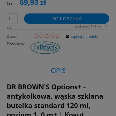
69,93 zł
Cena:
DO KOSZYKA
Zyskujesz
174
pkt [
?
]
szt.
Ocena:
zapytaj o produkt
Producent:
OPIS
DR BROWN'S Options+ -
antykolkowa, wąska szklana
butelka standard 120 ml,
poziom 1, 0 m+ | Kogut