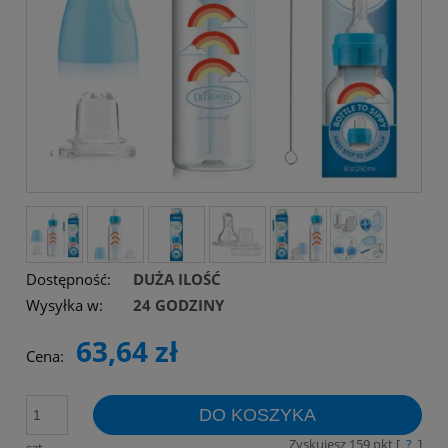
Dostępność:
DUŻA ILOŚĆ
Wysyłka w:
24 GODZINY
63,64 zł
Cena:
DO KOSZYKA
Zyskujesz
159
pkt [
?
]
szt.