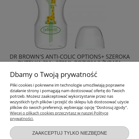
DR BROWN'S ANTI-COLIC OPTIONS+ SZEROKA
BUTELKA 3M+ 270ML POZIOM 2 ŻYRAFA
Dbamy o Twoją prywatność
54,90 zł
Pliki cookies i pokrewne im technologie umożliwiają poprawne
działanie strony i pomagają nam dostosować ofertę do Twoich
DO KOSZYKA
potrzeb. Możesz zaakceptować wykorzystanie przez nas
wszystkich tych plików i przejść do sklepu lub dostosować użycie
plików do swoich preferencji, wybierając opcję "Dostosuj zgody".
Więcej o plikach cookies przeczytasz w naszej Polityce
prywatności.
Przydatne linki
ZAAKCEPTUJ TYLKO NIEZBĘDNE
Warunki zakupów