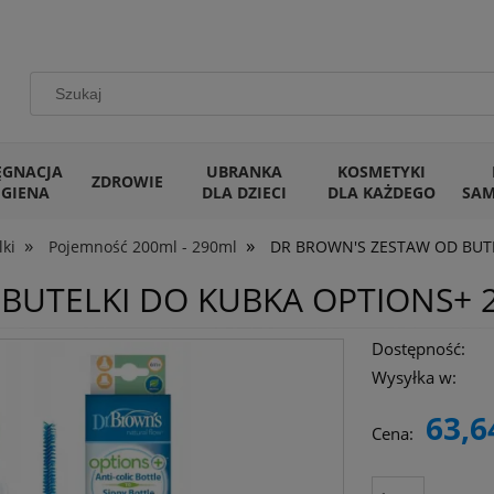
ĘGNACJA
UBRANKA
KOSMETYKI
ZDROWIE
IGIENA
DLA DZIECI
DLA KAŻDEGO
SA
»
»
lki
Pojemność 200ml - 290ml
DR BROWN'S ZESTAW OD BUTE
BUTELKI DO KUBKA OPTIONS+ 
Dostępność:
Wysyłka w:
63,6
Cena: