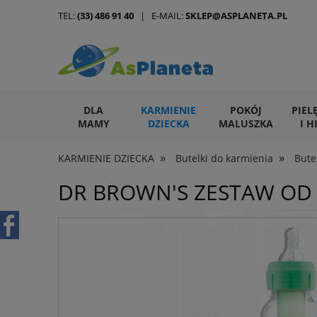
TEL:
(33) 486 91 40
| E-MAIL:
SKLEP@ASPLANETA.PL
DLA
KARMIENIE
POKÓJ
PIEL
MAMY
DZIECKA
MALUSZKA
I H
»
»
KARMIENIE DZIECKA
Butelki do karmienia
Bute
ARTYKUŁY DLA ZWIERZĄT
DR BROWN'S ZESTAW OD 