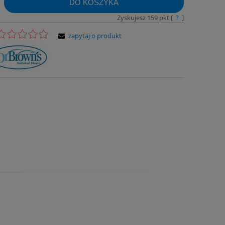
DO KOSZYKA
Zyskujesz
159
pkt [
?
]
zapytaj o produkt