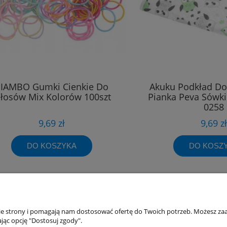
IAMBO Gumki Cienkie Do
Akuku Podkład Do
łosów Mix Kolorów 100szt
Pianka Peva Sówki
0258
9,69 zł
9,69 zł
DO KOSZYKA
DO KOSZ
nie strony i pomagają nam dostosować ofertę do Twoich potrzeb. Możesz zaa
akupów
Moje konto
jąc opcję "Dostosuj zgody".