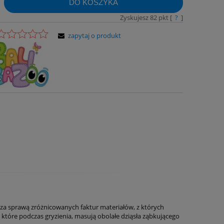
DO KOSZYKA
Zyskujesz
82
pkt [
?
]
zapytaj o produkt
 za sprawą zróżnicowanych faktur materiałów, z których
 które podczas gryzienia, masują obolałe dziąsła ząbkującego