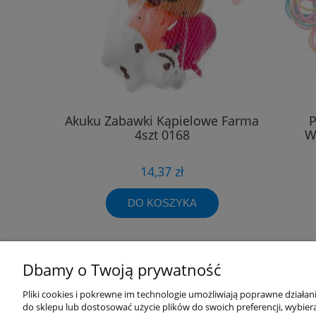
Akuku Zabawki Kąpielowe Farma
P
4szt 0168
W
14,37 zł
DO KOSZYKA
Dbamy o Twoją prywatność
Pliki cookies i pokrewne im technologie umożliwiają poprawne działa
Przydatne linki
Warunki z
do sklepu lub dostosować użycie plików do swoich preferencji, wybiera