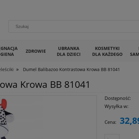
ĘGNACJA
UBRANKA
KOSMETYKI
ZDROWIE
IGIENA
DLA DZIECI
DLA KAŻDEGO
SA
»
leściki
Dumel Balibazoo Kontrastowa Krowa BB 81041
towa Krowa BB 81041
Dostępność:
Wysyłka w:
32,8
Cena: