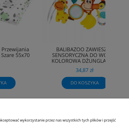
 Przewijania
BALIBAZOO ZAWIESZKA
 Szare 55x70
SENSORYCZNA DO WÓZKA
KOLOROWA DŻUNGLA 0M+
34,87 zł
YKA
DO KOSZYKA
kceptować wykorzystanie przez nas wszystkich tych plików i przejść
Informacje o sklepie