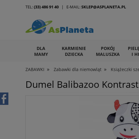
TEL:
(33) 486 91 40
| E-MAIL:
SKLEP@ASPLANETA.PL
DLA
KARMIENIE
POKÓJ
PIEL
MAMY
DZIECKA
MALUSZKA
I H
»
»
ZABAWKI
Zabawki dla niemowląt
Książeczki sze
ARTYKUŁY DLA ZWIERZĄT
Dumel Balibazoo Kontras