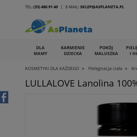
TEL:
(33) 486 91 40
| E-MAIL:
SKLEP@ASPLANETA.PL
DLA
KARMIENIE
POKÓJ
PIEL
MAMY
DZIECKA
MALUSZKA
I H
»
»
KOSMETYKI DLA KAŻDEGO
Pielęgnacja ciała
Kr
ARTYKUŁY DLA ZWIERZĄT
LULLALOVE Lanolina 100%