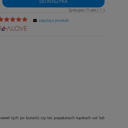
DO KOSZYKA
Zyskujesz
71
pkt [
?
]
zapytaj o produkt
 (nawet tych po butach) czy też popękanych kącikach ust lub