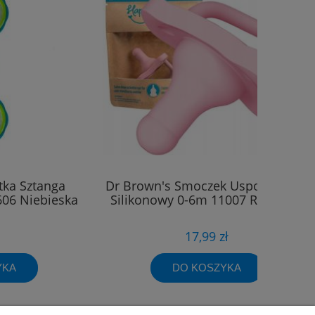
ka Sztanga
Dr Brown's Smoczek Uspokajający
606 Niebieska
Silikonowy 0-6m 11007 RÓŻOWY
17,99 zł
YKA
DO KOSZYKA