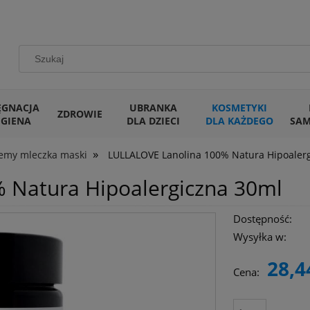
ĘGNACJA
UBRANKA
KOSMETYKI
ZDROWIE
IGIENA
DLA DZIECI
DLA KAŻDEGO
SA
»
emy mleczka maski
LULLALOVE Lanolina 100% Natura Hipoaler
 Natura Hipoalergiczna 30ml
Dostępność:
Wysyłka w:
28,4
Cena: