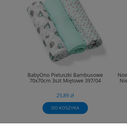
BabyOno Pieluszki Bambusowe
Now
70x70cm 3szt Miętowe 397/04
Ni
25,89 zł
DO KOSZYKA