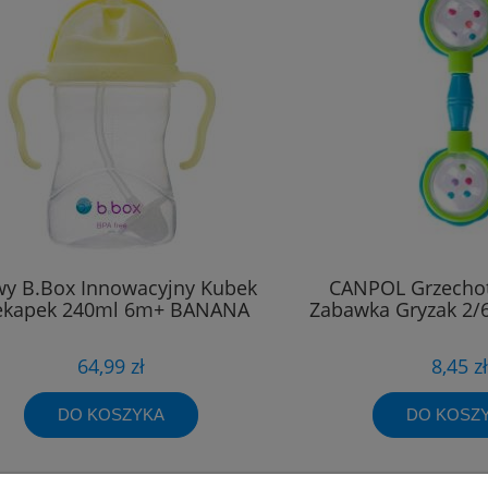
y B.Box Innowacyjny Kubek
CANPOL Grzechot
ekapek 240ml 6m+ BANANA
Zabawka Gryzak 2/
64,99 zł
8,45 zł
DO KOSZYKA
DO KOSZ