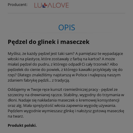
Producent:
OPIS
Pędzel do glinek i maseczek
Myślisz, że każdy pędzel jest taki sam? A pamiętasz te wypadające
włoski na plastyce, które zostawały z farbą na kartce? A może
miałaś pędzel do pudru, z którego odpadł Ci cały trzonek? Albo
pędzelek do cienie do powiek, z którego kawałki przyklejały się do
rzęs? Dlatego znaleźliśmy najstarszą w Polsce i najlepszą naszym
zdaniem fabrykę pędzli... z tradycją.
Oddajemy w Twoje ręce kunszt rzemieślniczej pracy - pędzel ze
szczeciny na drewnianej rączce. Stabilny, wygodny do trzymania w
dłoni. Nadaje się nakładania maseczek o kremowej konsystencji
oraz alg. Mała sprężystość włosia zapewnia wygodę używania.
Pędzlem wygodnie wymieszasz glinkę i nałożysz gotową maseczkę
na twarz.
Produkt polski.