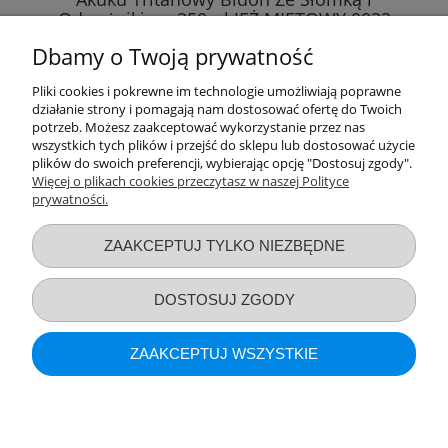
Odważnikiem 250ml JEŻ MIĘTOWY 0033
Dbamy o Twoją prywatność
27,49 zł
Pliki cookies i pokrewne im technologie umożliwiają poprawne
działanie strony i pomagają nam dostosować ofertę do Twoich
DO KOSZYKA
potrzeb. Możesz zaakceptować wykorzystanie przez nas
wszystkich tych plików i przejść do sklepu lub dostosować użycie
plików do swoich preferencji, wybierając opcję "Dostosuj zgody".
Więcej o plikach cookies przeczytasz w naszej Polityce
prywatności.
Przydatne linki
ZAAKCEPTUJ TYLKO NIEZBĘDNE
Warunki zakupów
DOSTOSUJ ZGODY
Moje konto
ZAAKCEPTUJ WSZYSTKIE
Informacje o sklepie
POKAŻ PEŁNĄ WERSJĘ STRONY