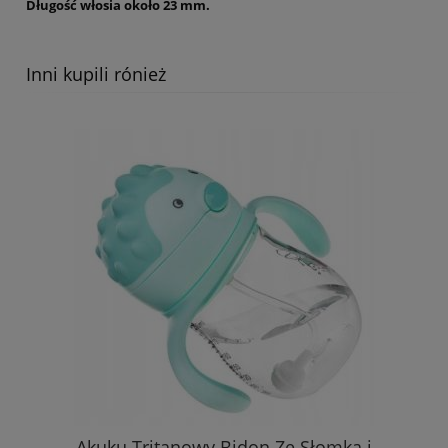
Długość włosia około 23 mm.
Inni kupili rónież
Akuku Tritanowy Bidon Ze Słomką i